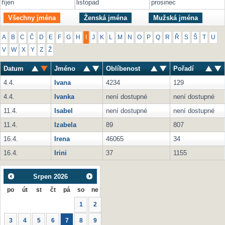
říjen
listopad
prosinec
Všechny jména
Ženská jména
Mužská jména
A
B
C
Č
D
E
F
G
H
I
J
K
L
M
N
O
P
Q
R
Ř
S
Š
T
U
V
W
X
Y
Z
Ž
Datum
Jméno
Oblíbenost
Pořadí
4.4.
Ivana
4234
129
4.4.
Ivanka
není dostupné
není dostupné
11.4.
Isabel
není dostupné
není dostupné
11.4.
Izabela
89
807
16.4.
Irena
46065
34
16.4.
Irini
37
1155
Srpen
2026
po
út
st
čt
pá
so
ne
1
2
3
4
5
6
7
8
9