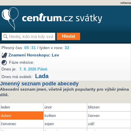
reklama
Přesný čas:
05
:
31
/ týden v roce:
32
Znamení Horoskopu:
Lev
Fáze měsíce:
Dnes je:
7. 8. 2026 Pátek
Lada
Dnes má svátek:
Jmenný seznam podle abecedy
Abecední seznam jmen, včetně jejich popularity pro výběr jména
dítě.
leden
únor
březen
duben
květen
červen
červenec
srpen
září