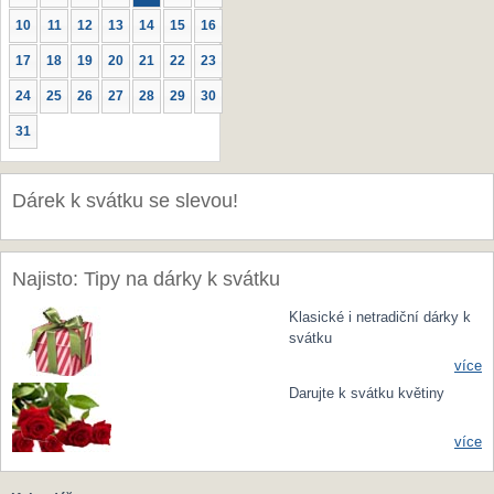
10
11
12
13
14
15
16
17
18
19
20
21
22
23
24
25
26
27
28
29
30
31
Dárek k svátku se slevou!
Najisto: Tipy na dárky k svátku
Klasické i netradiční dárky k
svátku
více
Darujte k svátku květiny
více