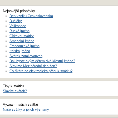
Nejnovější příspěvky
Den vzniku Československa
Dušičky
Velikonoce
Ruská jména
Církevní svátky
Americká jména
Francouzská jména
Italská jména
Svátek zamilovaných
Dali byste svým dětem dvě křestní jména?
Slavíme Mezinárodní den žen?
Co říkáte na elektronická přání k svátku?
Tipy k svátku
Slavíte svátek?
Význam našich svátků
Naše svátky a jejich významy