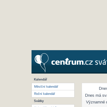
Kalendář
Měsíční kalendář
Dnes
Roční kalendář
Dnes má sv
Svátky
Významné 