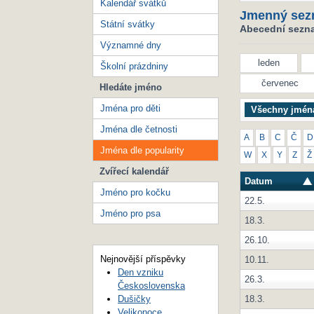
Kalendář svátků
Jmenný sez
Státní svátky
Abecední seznam
Významné dny
leden
Školní prázdniny
červenec
Hledáte jméno
Jména pro děti
Všechny jmén
Jména dle četnosti
A
B
C
Č
D
Jména dle popularity
W
X
Y
Z
Ž
Zvířecí kalendář
Datum
Jméno pro kočku
22.5.
Jméno pro psa
18.3.
26.10.
Nejnovější příspěvky
10.11.
Den vzniku
26.3.
Československa
18.3.
Dušičky
Velikonoce