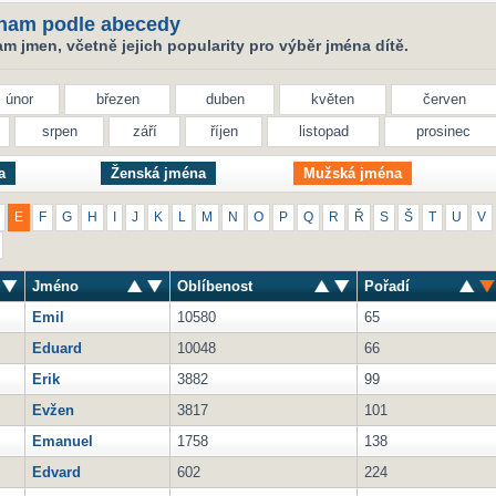
nam podle abecedy
 jmen, včetně jejich popularity pro výběr jména dítě.
únor
březen
duben
květen
červen
srpen
září
říjen
listopad
prosinec
a
Ženská jména
Mužská jména
E
F
G
H
I
J
K
L
M
N
O
P
Q
R
Ř
S
Š
T
U
V
Jméno
Oblíbenost
Pořadí
Emil
10580
65
Eduard
10048
66
Erik
3882
99
Evžen
3817
101
Emanuel
1758
138
Edvard
602
224