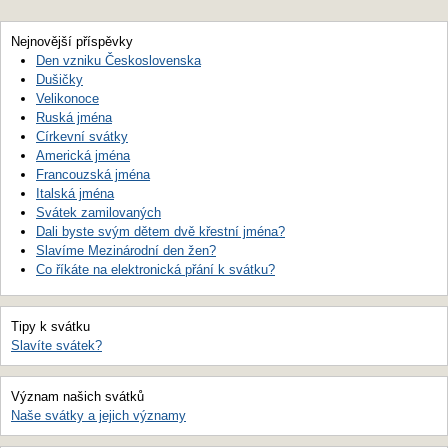
Nejnovější příspěvky
Den vzniku Československa
Dušičky
Velikonoce
Ruská jména
Církevní svátky
Americká jména
Francouzská jména
Italská jména
Svátek zamilovaných
Dali byste svým dětem dvě křestní jména?
Slavíme Mezinárodní den žen?
Co říkáte na elektronická přání k svátku?
Tipy k svátku
Slavíte svátek?
Význam našich svátků
Naše svátky a jejich významy