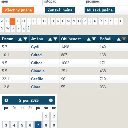
říjen
listopad
prosinec
Všechny jména
Ženská jména
Mužská jména
A
B
C
Č
D
E
F
G
H
I
J
K
L
M
N
O
P
Q
R
Ř
S
Š
T
U
V
W
X
Y
Z
Ž
Datum
Jméno
Oblíbenost
Pořadí
5.7.
Cyril
1498
149
16.1.
Ctirad
807
168
9.5.
Ctibor
1002
171
5.5.
Claudia
251
468
22.11.
Cecílie
96
719
12.8.
Clara
55
956
Srpen
2026
po
út
st
čt
pá
so
ne
1
2
3
4
5
6
7
8
9