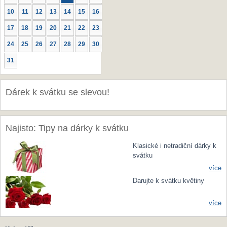
10
11
12
13
14
15
16
17
18
19
20
21
22
23
24
25
26
27
28
29
30
31
Dárek k svátku se slevou!
Najisto: Tipy na dárky k svátku
Klasické i netradiční dárky k
svátku
více
Darujte k svátku květiny
více