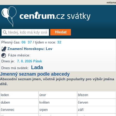
reklama
Přesný čas:
06
37
/ týden v roce:
32
Znamení Horoskopu:
Lev
Fáze měsíce:
Dnes je:
7. 8. 2026 Pátek
Lada
Dnes má svátek:
Jmenný seznam podle abecedy
Abecední seznam jmen, včetně jejich popularity pro výběr jména
dítě.
leden
únor
březen
duben
květen
červen
červenec
srpen
září