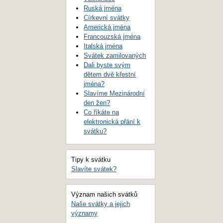
Ruská jména
Církevní svátky
Americká jména
Francouzská jména
Italská jména
Svátek zamilovaných
Dali byste svým
dětem dvě křestní
jména?
Slavíme Mezinárodní
den žen?
Co říkáte na
elektronická přání k
svátku?
Tipy k svátku
Slavíte svátek?
Význam našich svátků
Naše svátky a jejich
významy