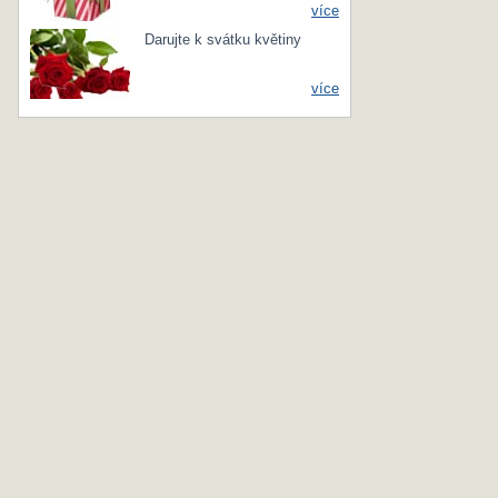
více
Darujte k svátku květiny
více