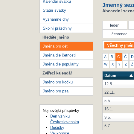
Kalendář svátků
Jmenný sez
Státní svátky
Abecední seznam
Významné dny
leden
Školní prázdniny
červenec
Hledáte jméno
Všechny jmén
Jména pro děti
Jména dle četnosti
A
B
C
Č
D
Jména dle popularity
W
X
Y
Z
Ž
Zvířecí kalendář
Datum
Jméno pro kočku
12.8.
Jméno pro psa
22.11.
5.5.
16.1.
Nejnovější příspěvky
Den vzniku
9.5.
Československa
5.7.
Dušičky
Velikonoce