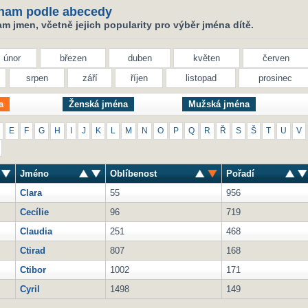
nam podle abecedy
 jmen, včetně jejich popularity pro výběr jména dítě.
únor
březen
duben
květen
červen
srpen
září
říjen
listopad
prosinec
a
Ženská jména
Mužská jména
E
F
G
H
I
J
K
L
M
N
O
P
Q
R
Ř
S
Š
T
U
V
Jméno
Oblíbenost
Pořadí
Clara
55
956
Cecílie
96
719
Claudia
251
468
Ctirad
807
168
Ctibor
1002
171
Cyril
1498
149