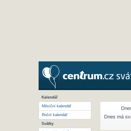
Kalendář
Měsíční kalendář
Dnes
Roční kalendář
Dnes má sv
Svátky