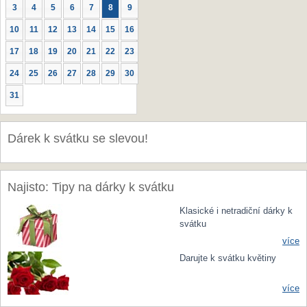
3
4
5
6
7
8
9
10
11
12
13
14
15
16
17
18
19
20
21
22
23
24
25
26
27
28
29
30
31
Dárek k svátku se slevou!
Najisto: Tipy na dárky k svátku
Klasické i netradiční dárky k
svátku
více
Darujte k svátku květiny
více