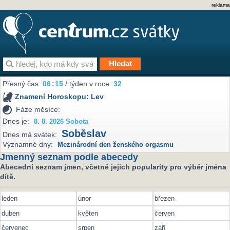
reklama
Přesný čas:
06
15
/ týden v roce:
32
Znamení Horoskopu:
Lev
Fáze měsíce:
Dnes je:
8. 8. 2026 Sobota
Soběslav
Dnes má svátek:
Významné dny:
Mezinárodní den ženského orgasmu
Jmenný seznam podle abecedy
Abecední seznam jmen, včetně jejich popularity pro výběr jména
dítě.
leden
únor
březen
duben
květen
červen
červenec
srpen
září