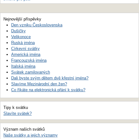
Nejnovější příspěvky
Den vzniku Československa
Dušičky
Velikonoce
Ruská jména
Církevní svátky
Americká jména
Francouzská jména
Italská jména
Svátek zamilovaných
Dali byste svým dětem dvě křestní jména?
Slavíme Mezinárodní den žen?
Co říkáte na elektronická přání k svátku?
Tipy k svátku
Slavíte svátek?
Význam našich svátků
Naše svátky a jejich významy