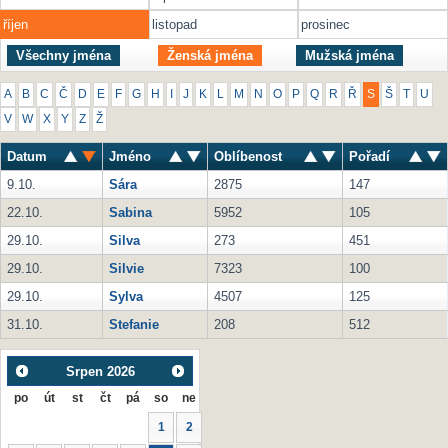
říjen
listopad
prosinec
Všechny jména
Ženská jména
Mužská jména
A
B
C
Č
D
E
F
G
H
I
J
K
L
M
N
O
P
Q
R
Ř
S
Š
T
U
V
W
X
Y
Z
Ž
Datum
Jméno
Oblíbenost
Pořadí
9.10.
Sára
2875
147
22.10.
Sabina
5952
105
29.10.
Silva
273
451
29.10.
Silvie
7323
100
29.10.
Sylva
4507
125
31.10.
Stefanie
208
512
Srpen
2026
po
út
st
čt
pá
so
ne
1
2