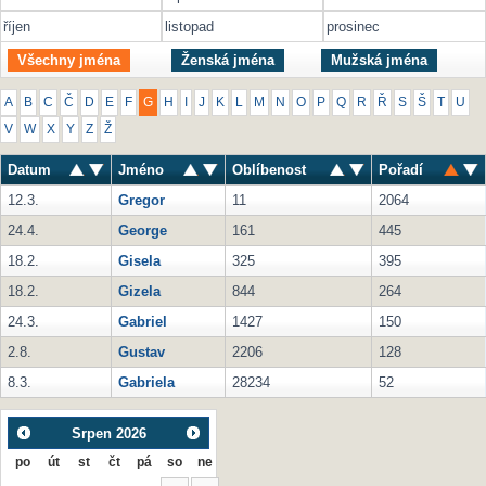
říjen
listopad
prosinec
Všechny jména
Ženská jména
Mužská jména
A
B
C
Č
D
E
F
G
H
I
J
K
L
M
N
O
P
Q
R
Ř
S
Š
T
U
V
W
X
Y
Z
Ž
Datum
Jméno
Oblíbenost
Pořadí
12.3.
Gregor
11
2064
24.4.
George
161
445
18.2.
Gisela
325
395
18.2.
Gizela
844
264
24.3.
Gabriel
1427
150
2.8.
Gustav
2206
128
8.3.
Gabriela
28234
52
Srpen
2026
po
út
st
čt
pá
so
ne