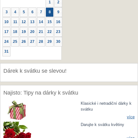
1
2
3
4
5
6
7
8
9
10
11
12
13
14
15
16
17
18
19
20
21
22
23
24
25
26
27
28
29
30
31
Dárek k svátku se slevou!
Najisto: Tipy na dárky k svátku
Klasické i netradiční dárky k
svátku
více
Darujte k svátku květiny