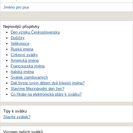
Jméno pro psa
Nejnovější příspěvky
Den vzniku Československa
Dušičky
Velikonoce
Ruská jména
Církevní svátky
Americká jména
Francouzská jména
Italská jména
Svátek zamilovaných
Dali byste svým dětem dvě křestní jména?
Slavíme Mezinárodní den žen?
Co říkáte na elektronická přání k svátku?
Tipy k svátku
Slavíte svátek?
Význam našich svátků