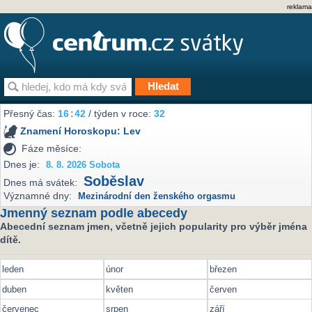
reklama
Přesný čas:
16
:
42
/ týden v roce:
32
Znamení Horoskopu:
Lev
Fáze měsíce:
Dnes je:
8. 8. 2026 Sobota
Soběslav
Dnes má svátek:
Významné dny:
Mezinárodní den ženského orgasmu
Jmenný seznam podle abecedy
Abecední seznam jmen, včetně jejich popularity pro výběr jména
dítě.
leden
únor
březen
duben
květen
červen
červenec
srpen
září