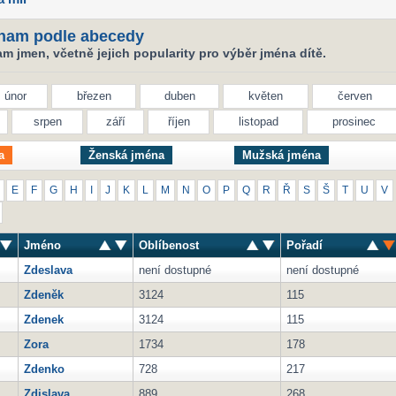
nam podle abecedy
 jmen, včetně jejich popularity pro výběr jména dítě.
únor
březen
duben
květen
červen
srpen
září
říjen
listopad
prosinec
a
Ženská jména
Mužská jména
E
F
G
H
I
J
K
L
M
N
O
P
Q
R
Ř
S
Š
T
U
V
Jméno
Oblíbenost
Pořadí
Zdeslava
není dostupné
není dostupné
Zdeněk
3124
115
Zdenek
3124
115
Zora
1734
178
Zdenko
728
217
Zdislava
889
268