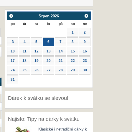
Srpen
2026
po
út
st
čt
pá
so
ne
1
2
3
4
5
6
7
8
9
10
11
12
13
14
15
16
17
18
19
20
21
22
23
24
25
26
27
28
29
30
31
Dárek k svátku se slevou!
Najisto: Tipy na dárky k svátku
Klasické i netradiční dárky k