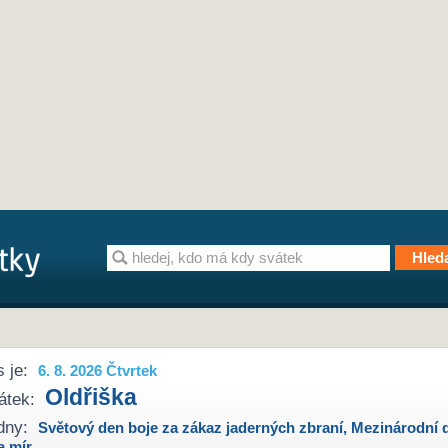
 je:
6. 8. 2026 Čtvrtek
Oldřiška
átek:
dny:
Světový den boje za zákaz jaderných zbraní
,
Mezinárodní 
a mír