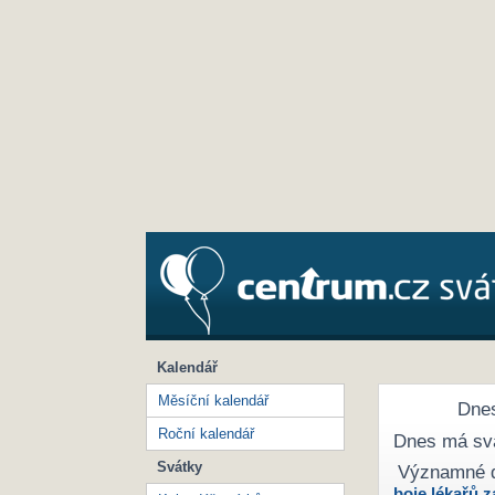
Kalendář
Měsíční kalendář
Dnes
Roční kalendář
Dnes má sv
Svátky
Významné 
boje lékařů z