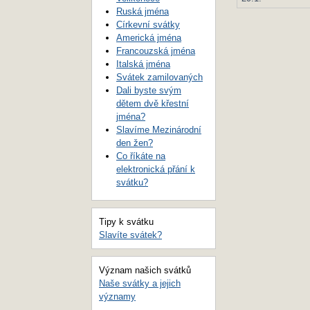
Ruská jména
Církevní svátky
Americká jména
Francouzská jména
Italská jména
Svátek zamilovaných
Dali byste svým
dětem dvě křestní
jména?
Slavíme Mezinárodní
den žen?
Co říkáte na
elektronická přání k
svátku?
Tipy k svátku
Slavíte svátek?
Význam našich svátků
Naše svátky a jejich
významy