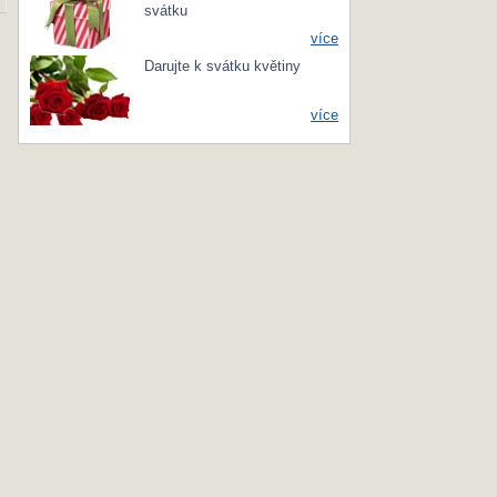
svátku
více
Darujte k svátku květiny
více