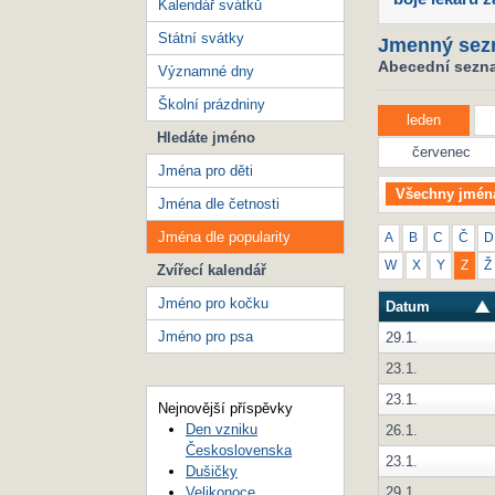
Kalendář svátků
Státní svátky
Jmenný sez
Abecední seznam
Významné dny
Školní prázdniny
leden
Hledáte jméno
červenec
Jména pro děti
Všechny jmén
Jména dle četnosti
Jména dle popularity
A
B
C
Č
D
W
X
Y
Z
Ž
Zvířecí kalendář
Jméno pro kočku
Datum
Jméno pro psa
29.1.
23.1.
23.1.
Nejnovější příspěvky
Den vzniku
26.1.
Československa
23.1.
Dušičky
29.1.
Velikonoce