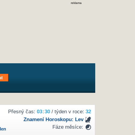
reklama
Přesný čas:
03
:
30
/ týden v roce:
32
Znamení Horoskopu:
Lev
Fáze měsíce:
den