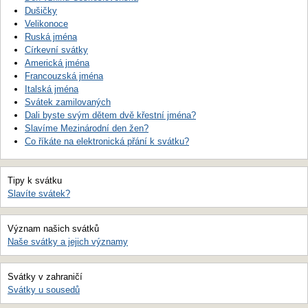
Dušičky
Velikonoce
Ruská jména
Církevní svátky
Americká jména
Francouzská jména
Italská jména
Svátek zamilovaných
Dali byste svým dětem dvě křestní jména?
Slavíme Mezinárodní den žen?
Co říkáte na elektronická přání k svátku?
Tipy k svátku
Slavíte svátek?
Význam našich svátků
Naše svátky a jejich významy
Svátky v zahraničí
Svátky u sousedů