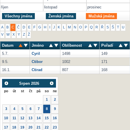
říjen
listopad
prosinec
Všechny jména
Ženská jména
Mužská jména
A
B
C
Č
D
E
F
G
H
I
J
K
L
M
N
O
P
Q
R
Ř
S
Š
T
U
V
W
X
Y
Z
Ž
Datum
Jméno
Oblíbenost
Pořadí
5.7.
Cyril
1498
149
9.5.
Ctibor
1002
171
16.1.
Ctirad
807
168
Srpen
2026
po
út
st
čt
pá
so
ne
1
2
3
4
5
6
7
8
9
10
11
12
13
14
15
16
17
18
19
20
21
22
23