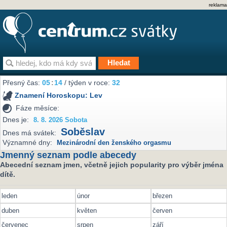
reklama
Přesný čas:
05
:
14
/ týden v roce:
32
Znamení Horoskopu:
Lev
Fáze měsíce:
Dnes je:
8. 8. 2026 Sobota
Soběslav
Dnes má svátek:
Významné dny:
Mezinárodní den ženského orgasmu
Jmenný seznam podle abecedy
Abecední seznam jmen, včetně jejich popularity pro výběr jména
dítě.
leden
únor
březen
duben
květen
červen
červenec
srpen
září