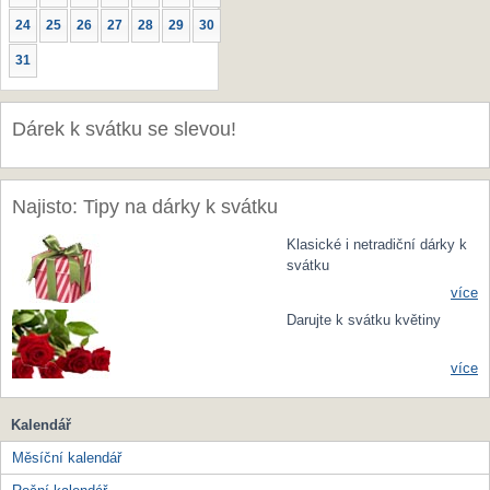
24
25
26
27
28
29
30
31
Dárek k svátku se slevou!
Najisto: Tipy na dárky k svátku
Klasické i netradiční dárky k
svátku
více
Darujte k svátku květiny
více
Kalendář
Měsíční kalendář