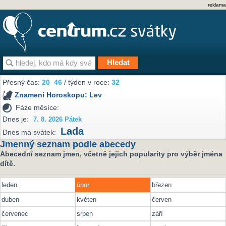
reklama
Přesný čas:
20
46
/ týden v roce:
32
Znamení Horoskopu:
Lev
Fáze měsíce:
Dnes je:
7. 8. 2026 Pátek
Lada
Dnes má svátek:
Jmenný seznam podle abecedy
Abecední seznam jmen, včetně jejich popularity pro výběr jména
dítě.
leden
únor
březen
duben
květen
červen
červenec
srpen
září