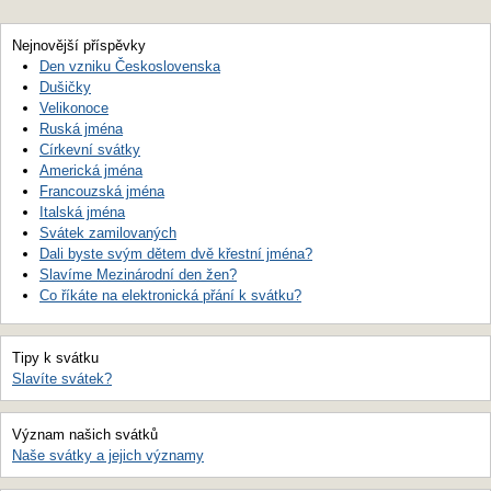
Nejnovější příspěvky
Den vzniku Československa
Dušičky
Velikonoce
Ruská jména
Církevní svátky
Americká jména
Francouzská jména
Italská jména
Svátek zamilovaných
Dali byste svým dětem dvě křestní jména?
Slavíme Mezinárodní den žen?
Co říkáte na elektronická přání k svátku?
Tipy k svátku
Slavíte svátek?
Význam našich svátků
Naše svátky a jejich významy