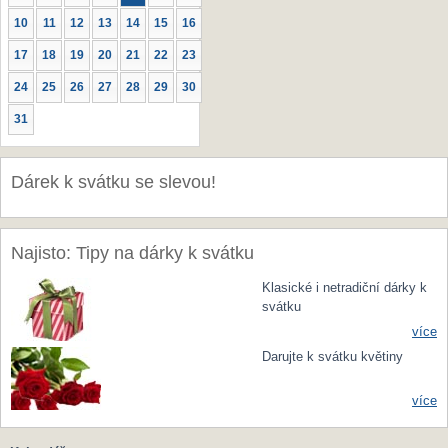
10
11
12
13
14
15
16
17
18
19
20
21
22
23
24
25
26
27
28
29
30
31
Dárek k svátku se slevou!
Najisto: Tipy na dárky k svátku
Klasické i netradiční dárky k
svátku
více
Darujte k svátku květiny
více