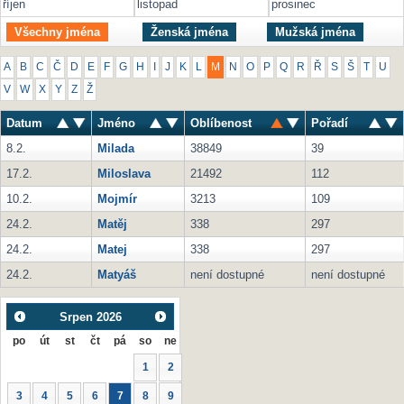
říjen
listopad
prosinec
Všechny jména
Ženská jména
Mužská jména
A
B
C
Č
D
E
F
G
H
I
J
K
L
M
N
O
P
Q
R
Ř
S
Š
T
U
V
W
X
Y
Z
Ž
Datum
Jméno
Oblíbenost
Pořadí
8.2.
Milada
38849
39
17.2.
Miloslava
21492
112
10.2.
Mojmír
3213
109
24.2.
Matěj
338
297
24.2.
Matej
338
297
24.2.
Matyáš
není dostupné
není dostupné
Srpen
2026
po
út
st
čt
pá
so
ne
1
2
3
4
5
6
7
8
9