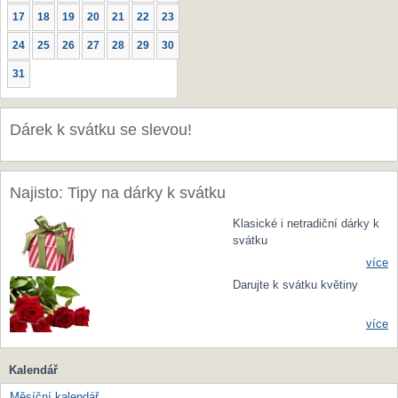
17
18
19
20
21
22
23
24
25
26
27
28
29
30
31
Dárek k svátku se slevou!
Najisto: Tipy na dárky k svátku
Klasické i netradiční dárky k
svátku
více
Darujte k svátku květiny
více
Kalendář
Měsíční kalendář