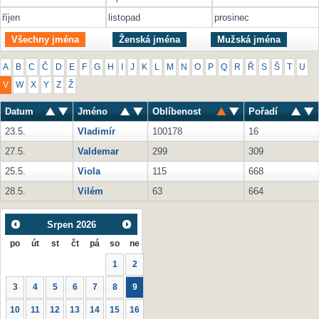
říjen
listopad
prosinec
Všechny jména
Ženská jména
Mužská jména
A
B
C
Č
D
E
F
G
H
I
J
K
L
M
N
O
P
Q
R
Ř
S
Š
T
U
V
W
X
Y
Z
Ž
Datum
Jméno
Oblíbenost
Pořadí
23.5.
Vladimír
100178
16
27.5.
Valdemar
299
309
25.5.
Viola
115
668
28.5.
Vilém
63
664
Srpen
2026
po
út
st
čt
pá
so
ne
1
2
3
4
5
6
7
8
9
10
11
12
13
14
15
16