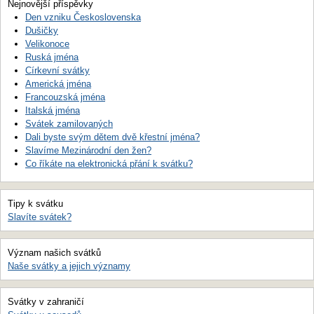
Nejnovější příspěvky
Den vzniku Československa
Dušičky
Velikonoce
Ruská jména
Církevní svátky
Americká jména
Francouzská jména
Italská jména
Svátek zamilovaných
Dali byste svým dětem dvě křestní jména?
Slavíme Mezinárodní den žen?
Co říkáte na elektronická přání k svátku?
Tipy k svátku
Slavíte svátek?
Význam našich svátků
Naše svátky a jejich významy
Svátky v zahraničí