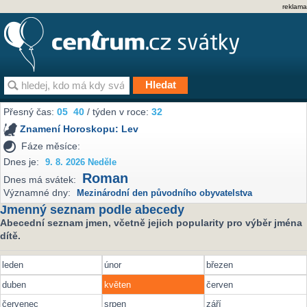
reklama
Přesný čas:
05
:
40
/ týden v roce:
32
Znamení Horoskopu:
Lev
Fáze měsíce:
Dnes je:
9. 8. 2026 Neděle
Roman
Dnes má svátek:
Významné dny:
Mezinárodní den původního obyvatelstva
Jmenný seznam podle abecedy
Abecední seznam jmen, včetně jejich popularity pro výběr jména
dítě.
leden
únor
březen
duben
květen
červen
červenec
srpen
září