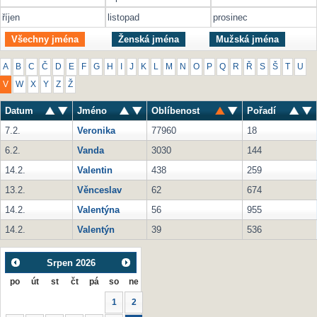
říjen
listopad
prosinec
Všechny jména
Ženská jména
Mužská jména
A
B
C
Č
D
E
F
G
H
I
J
K
L
M
N
O
P
Q
R
Ř
S
Š
T
U
V
W
X
Y
Z
Ž
Datum
Jméno
Oblíbenost
Pořadí
7.2.
Veronika
77960
18
6.2.
Vanda
3030
144
14.2.
Valentin
438
259
13.2.
Věnceslav
62
674
14.2.
Valentýna
56
955
14.2.
Valentýn
39
536
Srpen
2026
po
út
st
čt
pá
so
ne
1
2