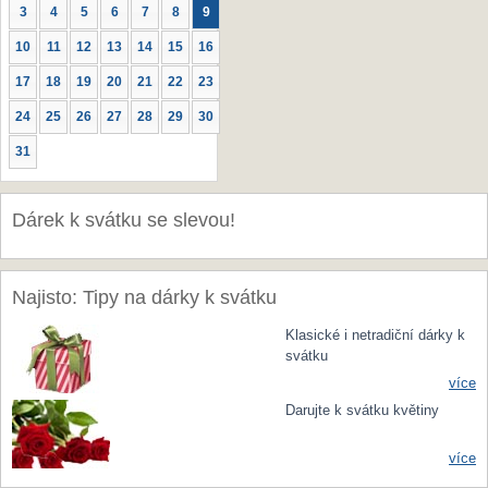
3
4
5
6
7
8
9
10
11
12
13
14
15
16
17
18
19
20
21
22
23
24
25
26
27
28
29
30
31
Dárek k svátku se slevou!
Najisto: Tipy na dárky k svátku
Klasické i netradiční dárky k
svátku
více
Darujte k svátku květiny
více