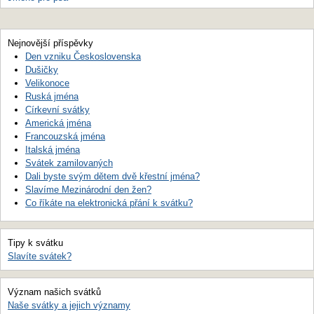
Nejnovější příspěvky
Den vzniku Československa
Dušičky
Velikonoce
Ruská jména
Církevní svátky
Americká jména
Francouzská jména
Italská jména
Svátek zamilovaných
Dali byste svým dětem dvě křestní jména?
Slavíme Mezinárodní den žen?
Co říkáte na elektronická přání k svátku?
Tipy k svátku
Slavíte svátek?
Význam našich svátků
Naše svátky a jejich významy