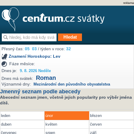
reklama
Přesný čas:
05
03
/ týden v roce:
32
Znamení Horoskopu:
Lev
Fáze měsíce:
Dnes je:
9. 8. 2026 Neděle
Roman
Dnes má svátek:
Významné dny:
Mezinárodní den původního obyvatelstva
Jmenný seznam podle abecedy
Abecední seznam jmen, včetně jejich popularity pro výběr jména
dítě.
leden
únor
březen
duben
květen
červen
červenec
srpen
září