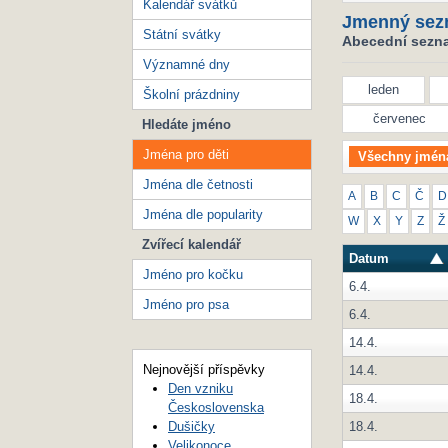
Kalendář svátků
Jmenný sez
Státní svátky
Abecední seznam
Významné dny
leden
Školní prázdniny
červenec
Hledáte jméno
Jména pro děti
Všechny jmén
Jména dle četnosti
A
B
C
Č
D
Jména dle popularity
W
X
Y
Z
Ž
Zvířecí kalendář
Datum
Jméno pro kočku
6.4.
Jméno pro psa
6.4.
14.4.
Nejnovější příspěvky
14.4.
Den vzniku
18.4.
Československa
18.4.
Dušičky
Velikonoce