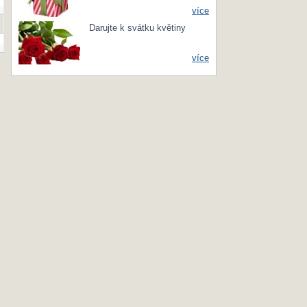
více
Darujte k svátku květiny
více