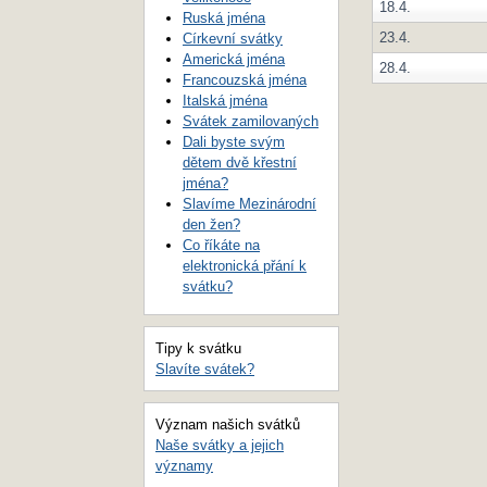
18.4.
Ruská jména
23.4.
Církevní svátky
Americká jména
28.4.
Francouzská jména
Italská jména
Svátek zamilovaných
Dali byste svým
dětem dvě křestní
jména?
Slavíme Mezinárodní
den žen?
Co říkáte na
elektronická přání k
svátku?
Tipy k svátku
Slavíte svátek?
Význam našich svátků
Naše svátky a jejich
významy