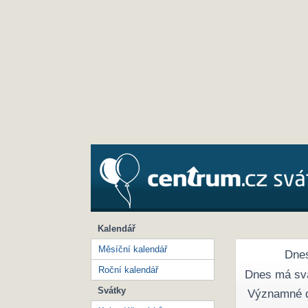
Kalendář
Měsíční kalendář
Dnes
Roční kalendář
Dnes má sv
Svátky
Významné 