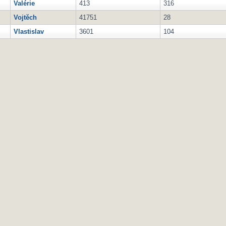
Valérie
413
316
Vojtěch
41751
28
Vlastislav
3601
104