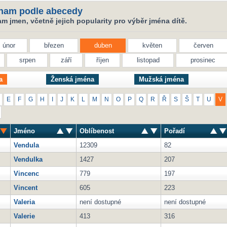
nam podle abecedy
 jmen, včetně jejich popularity pro výběr jména dítě.
únor
březen
duben
květen
červen
srpen
září
říjen
listopad
prosinec
a
Ženská jména
Mužská jména
E
F
G
H
I
J
K
L
M
N
O
P
Q
R
Ř
S
Š
T
U
V
Jméno
Oblíbenost
Pořadí
Vendula
12309
82
Vendulka
1427
207
Vincenc
779
197
Vincent
605
223
Valeria
není dostupné
není dostupné
Valerie
413
316