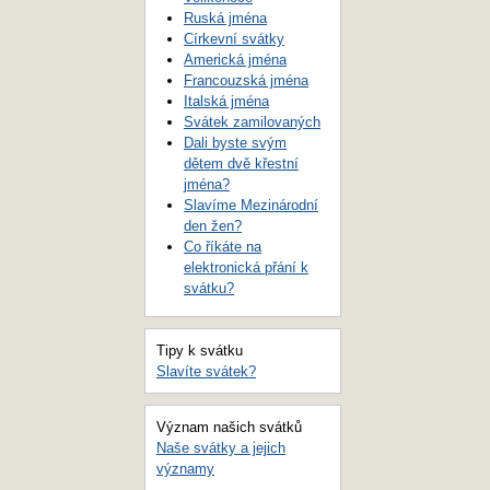
Ruská jména
Církevní svátky
Americká jména
Francouzská jména
Italská jména
Svátek zamilovaných
Dali byste svým
dětem dvě křestní
jména?
Slavíme Mezinárodní
den žen?
Co říkáte na
elektronická přání k
svátku?
Tipy k svátku
Slavíte svátek?
Význam našich svátků
Naše svátky a jejich
významy