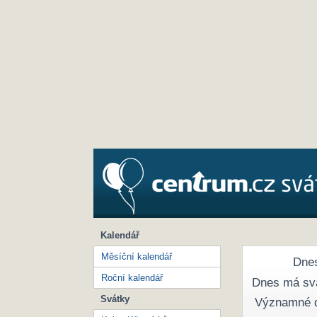
Kalendář
Měsíční kalendář
Dnes
Roční kalendář
Dnes má sv
Svátky
Významné 