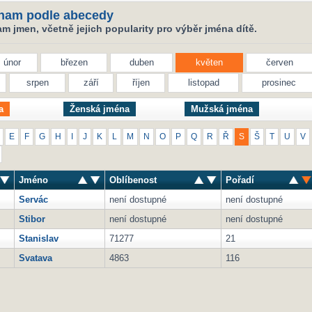
nam podle abecedy
 jmen, včetně jejich popularity pro výběr jména dítě.
únor
březen
duben
květen
červen
srpen
září
říjen
listopad
prosinec
a
Ženská jména
Mužská jména
E
F
G
H
I
J
K
L
M
N
O
P
Q
R
Ř
S
Š
T
U
V
Jméno
Oblíbenost
Pořadí
Servác
není dostupné
není dostupné
Stibor
není dostupné
není dostupné
Stanislav
71277
21
Svatava
4863
116