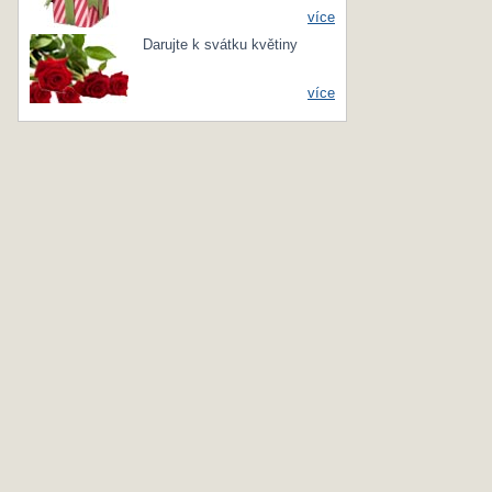
více
Darujte k svátku květiny
více