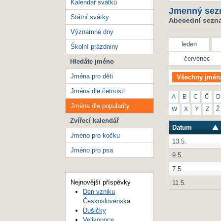
Kalendář svátků
Jmenný sez
Státní svátky
Abecední seznam
Významné dny
leden
Školní prázdniny
červenec
Hledáte jméno
Jména pro děti
Všechny jmén
Jména dle četnosti
A
B
C
Č
D
Jména dle popularity
W
X
Y
Z
Ž
Zvířecí kalendář
Datum
Jméno pro kočku
13.5.
Jméno pro psa
9.5.
7.5.
Nejnovější příspěvky
11.5.
Den vzniku
Československa
Dušičky
Velikonoce