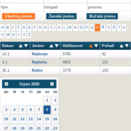
říjen
listopad
prosinec
Všechny jména
Ženská jména
Mužská jména
A
B
C
Č
D
E
F
G
H
I
J
K
L
M
N
O
P
Q
R
Ř
S
Š
T
U
V
W
X
Y
Z
Ž
Datum
Jméno
Oblíbenost
Pořadí
14.1.
Radovan
5786
82
3.1.
Radmila
4801
115
30.1.
Robin
3779
103
Srpen
2026
po
út
st
čt
pá
so
ne
1
2
3
4
5
6
7
8
9
10
11
12
13
14
15
16
17
18
19
20
21
22
23