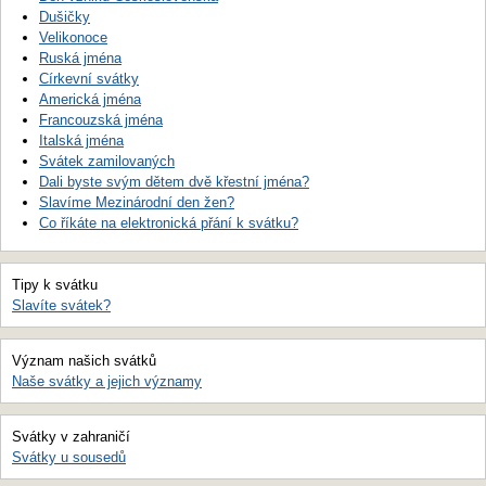
Dušičky
Velikonoce
Ruská jména
Církevní svátky
Americká jména
Francouzská jména
Italská jména
Svátek zamilovaných
Dali byste svým dětem dvě křestní jména?
Slavíme Mezinárodní den žen?
Co říkáte na elektronická přání k svátku?
Tipy k svátku
Slavíte svátek?
Význam našich svátků
Naše svátky a jejich významy
Svátky v zahraničí
Svátky u sousedů