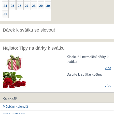
24
25
26
27
28
29
30
31
Dárek k svátku se slevou!
Najisto: Tipy na dárky k svátku
Klasické i netradiční dárky k
svátku
více
Darujte k svátku květiny
více
Kalendář
Měsíční kalendář