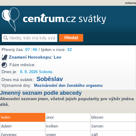
reklama
Přesný čas:
07
46
/ týden v roce:
32
Znamení Horoskopu:
Lev
Fáze měsíce:
Dnes je:
8. 8. 2026 Sobota
Soběslav
Dnes má svátek:
Významné dny:
Mezinárodní den ženského orgasmu
Jmenný seznam podle abecedy
Abecední seznam jmen, včetně jejich popularity pro výběr jména
dítě.
leden
únor
březen
duben
květen
červen
červenec
srpen
září