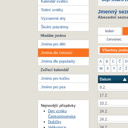
Kalendář svátků
Státní svátky
Jmenný sez
Abecední seznam
Významné dny
Školní prázdniny
leden
Hledáte jméno
červenec
Jména pro děti
Všechny jmén
Jména dle četnosti
Jména dle popularity
A
B
C
Č
D
W
X
Y
Z
Ž
Zvířecí kalendář
Jméno pro kočku
Datum
Jméno pro psa
8.2.
17.2.
10.2.
Nejnovější příspěvky
Den vzniku
24.2.
Československa
24.2.
Dušičky
24.2.
Velikonoce