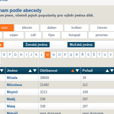
nam podle abecedy
 jmen, včetně jejich popularity pro výběr jména dítě.
únor
březen
duben
květen
červen
srpen
září
říjen
listopad
prosinec
a
Ženská jména
Mužská jména
E
F
G
H
I
J
K
L
M
N
O
P
Q
R
Ř
S
Š
T
U
V
Jméno
Oblíbenost
Pořadí
Milada
38849
39
Miloslava
21492
112
Mojmír
3213
109
Matěj
338
297
Matej
338
297
Matyáš
není dostupné
není dostupné