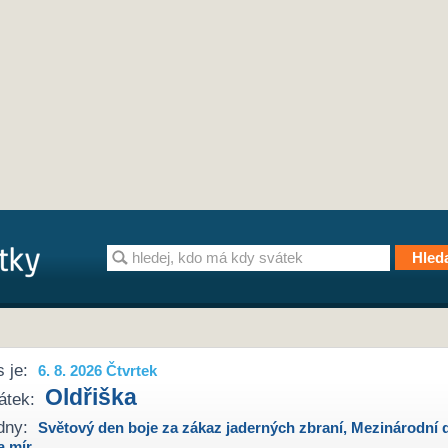
 je:
6. 8. 2026 Čtvrtek
Oldřiška
átek:
dny:
Světový den boje za zákaz jaderných zbraní
,
Mezinárodní 
a mír