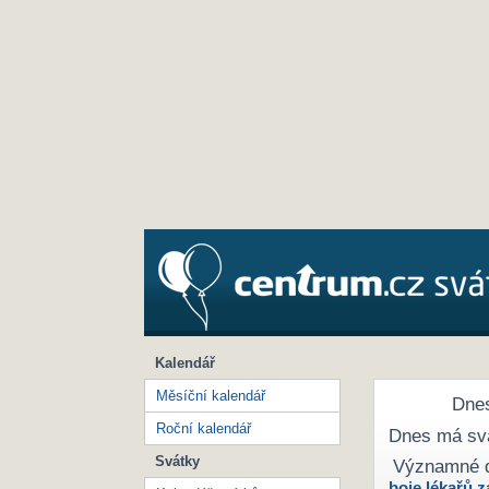
Kalendář
Měsíční kalendář
Dnes
Roční kalendář
Dnes má sv
Svátky
Významné 
boje lékařů z