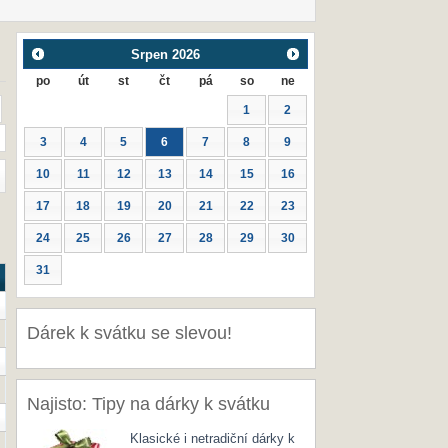
Srpen
2026
po
út
st
čt
pá
so
ne
1
2
3
4
5
6
7
8
9
10
11
12
13
14
15
16
17
18
19
20
21
22
23
24
25
26
27
28
29
30
31
Dárek k svátku se slevou!
Najisto: Tipy na dárky k svátku
Klasické i netradiční dárky k