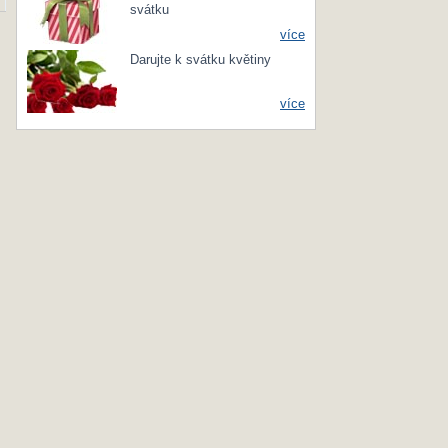
svátku
více
Darujte k svátku květiny
více