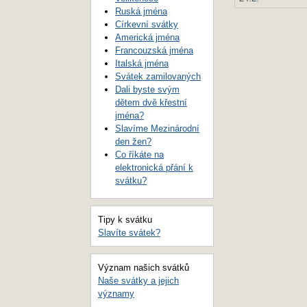
Ruská jména
Církevní svátky
Americká jména
Francouzská jména
Italská jména
Svátek zamilovaných
Dali byste svým
dětem dvě křestní
jména?
Slavíme Mezinárodní
den žen?
Co říkáte na
elektronická přání k
svátku?
Tipy k svátku
Slavíte svátek?
Význam našich svátků
Naše svátky a jejich
významy