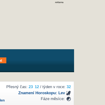
reklama
Přesný čas:
23
:
12
/ týden v roce:
32
Znamení Horoskopu:
Lev
Fáze měsíce:
den