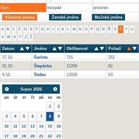
říjen
listopad
prosinec
Všechny jména
Ženská jména
Mužská jména
A
B
C
Č
D
E
F
G
H
I
J
K
L
M
N
O
P
Q
R
Ř
S
Š
T
U
V
W
X
Y
Z
Ž
Datum
Jméno
Oblíbenost
Pořadí
27.10.
Šarlota
715
252
31.10.
Štepánka
12256
82
9.10.
Štefan
12029
63
Srpen
2026
po
út
st
čt
pá
so
ne
1
2
3
4
5
6
7
8
9
10
11
12
13
14
15
16
17
18
19
20
21
22
23