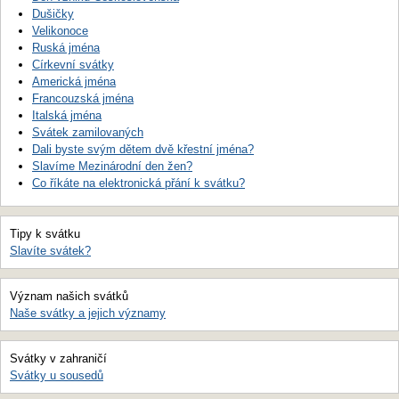
Dušičky
Velikonoce
Ruská jména
Církevní svátky
Americká jména
Francouzská jména
Italská jména
Svátek zamilovaných
Dali byste svým dětem dvě křestní jména?
Slavíme Mezinárodní den žen?
Co říkáte na elektronická přání k svátku?
Tipy k svátku
Slavíte svátek?
Význam našich svátků
Naše svátky a jejich významy
Svátky v zahraničí
Svátky u sousedů