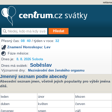
reklama
Přesný čas:
08
40
/ týden v roce:
32
Znamení Horoskopu:
Lev
Fáze měsíce:
Dnes je:
8. 8. 2026 Sobota
Soběslav
Dnes má svátek:
Významné dny:
Mezinárodní den ženského orgasmu
Jmenný seznam podle abecedy
Abecední seznam jmen, včetně jejich popularity pro výběr jména
dítě.
leden
únor
březen
duben
květen
červen
červenec
srpen
září