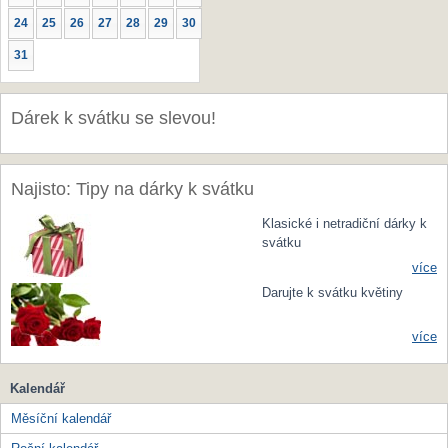
24
25
26
27
28
29
30
31
Dárek k svátku se slevou!
Najisto: Tipy na dárky k svátku
Klasické i netradiční dárky k
svátku
více
Darujte k svátku květiny
více
Kalendář
Měsíční kalendář