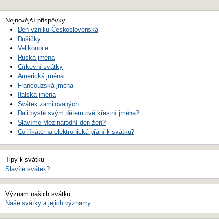
Nejnovější příspěvky
Den vzniku Československa
Dušičky
Velikonoce
Ruská jména
Církevní svátky
Americká jména
Francouzská jména
Italská jména
Svátek zamilovaných
Dali byste svým dětem dvě křestní jména?
Slavíme Mezinárodní den žen?
Co říkáte na elektronická přání k svátku?
Tipy k svátku
Slavíte svátek?
Význam našich svátků
Naše svátky a jejich významy