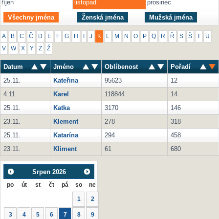
říjen
listopad
prosinec
Všechny jména
Ženská jména
Mužská jména
A
B
C
Č
D
E
F
G
H
I
J
K
L
M
N
O
P
Q
R
Ř
S
Š
T
U
V
W
X
Y
Z
Ž
Datum
Jméno
Oblíbenost
Pořadí
25.11.
Kateřina
95623
12
4.11.
Karel
118844
14
25.11.
Katka
3170
146
23.11.
Klement
278
318
25.11.
Katarína
294
458
23.11.
Kliment
61
680
Srpen
2026
po
út
st
čt
pá
so
ne
1
2
3
4
5
6
7
8
9