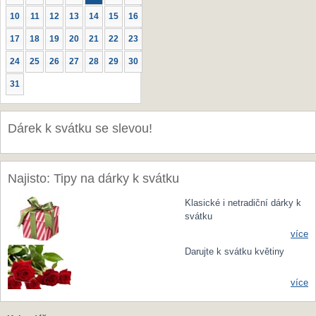
10
11
12
13
14
15
16
17
18
19
20
21
22
23
24
25
26
27
28
29
30
31
Dárek k svátku se slevou!
Najisto: Tipy na dárky k svátku
Klasické i netradiční dárky k
svátku
více
Darujte k svátku květiny
více