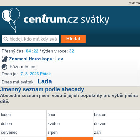
reklama
Přesný čas:
04
:
22
/ týden v roce:
32
Znamení Horoskopu:
Lev
Fáze měsíce:
Dnes je:
7. 8. 2026 Pátek
Lada
Dnes má svátek:
Jmenný seznam podle abecedy
Abecední seznam jmen, včetně jejich popularity pro výběr jména
dítě.
leden
únor
březen
duben
květen
červen
červenec
srpen
září