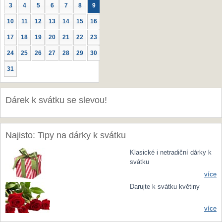
3
4
5
6
7
8
9
10
11
12
13
14
15
16
17
18
19
20
21
22
23
24
25
26
27
28
29
30
31
Dárek k svátku se slevou!
Najisto: Tipy na dárky k svátku
Klasické i netradiční dárky k
svátku
více
Darujte k svátku květiny
více