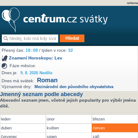
reklama
Přesný čas:
18
:
08
/ týden v roce:
32
Znamení Horoskopu:
Lev
Fáze měsíce:
Dnes je:
9. 8. 2026 Neděle
Roman
Dnes má svátek:
Významné dny:
Mezinárodní den původního obyvatelstva
Jmenný seznam podle abecedy
Abecední seznam jmen, včetně jejich popularity pro výběr jména
dítě.
leden
únor
březen
duben
květen
červen
červenec
srpen
září