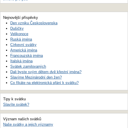
Nejnovější příspěvky
Den vzniku Československa
Dušičky
Velikonoce
Ruská jména
Církevní svátky
Americká jména
Francouzská jména
Italská jména
Svátek zamilovaných
Dali byste svým dětem dvě křestní jména?
Slavíme Mezinárodní den žen?
Co říkáte na elektronická přání k svátku?
Tipy k svátku
Slavíte svátek?
Význam našich svátků
Naše svátky a jejich významy