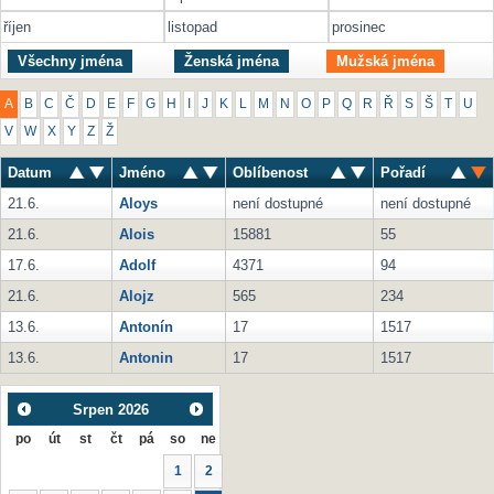
říjen
listopad
prosinec
Všechny jména
Ženská jména
Mužská jména
A
B
C
Č
D
E
F
G
H
I
J
K
L
M
N
O
P
Q
R
Ř
S
Š
T
U
V
W
X
Y
Z
Ž
Datum
Jméno
Oblíbenost
Pořadí
21.6.
Aloys
není dostupné
není dostupné
21.6.
Alois
15881
55
17.6.
Adolf
4371
94
21.6.
Alojz
565
234
13.6.
Antonín
17
1517
13.6.
Antonin
17
1517
Srpen
2026
po
út
st
čt
pá
so
ne
1
2