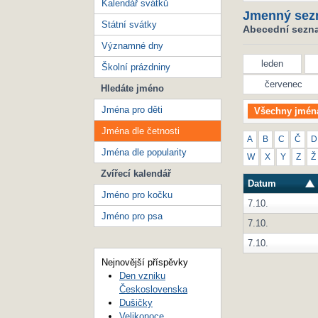
Kalendář svátků
Jmenný sez
Státní svátky
Abecední seznam
Významné dny
leden
Školní prázdniny
červenec
Hledáte jméno
Jména pro děti
Všechny jmén
Jména dle četnosti
A
B
C
Č
D
Jména dle popularity
W
X
Y
Z
Ž
Zvířecí kalendář
Datum
Jméno pro kočku
7.10.
Jméno pro psa
7.10.
7.10.
Nejnovější příspěvky
Den vzniku
Československa
Dušičky
Velikonoce