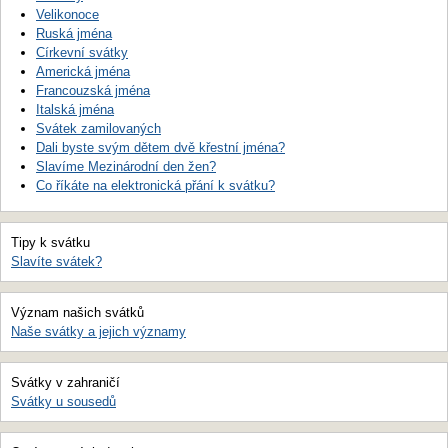
Velikonoce
Ruská jména
Církevní svátky
Americká jména
Francouzská jména
Italská jména
Svátek zamilovaných
Dali byste svým dětem dvě křestní jména?
Slavíme Mezinárodní den žen?
Co říkáte na elektronická přání k svátku?
Tipy k svátku
Slavíte svátek?
Význam našich svátků
Naše svátky a jejich významy
Svátky v zahraničí
Svátky u sousedů