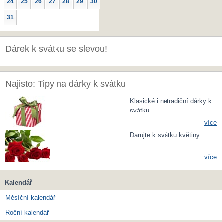
24
25
26
27
28
29
30
31
Dárek k svátku se slevou!
Najisto: Tipy na dárky k svátku
Klasické i netradiční dárky k
svátku
více
Darujte k svátku květiny
více
Kalendář
Měsíční kalendář
Roční kalendář