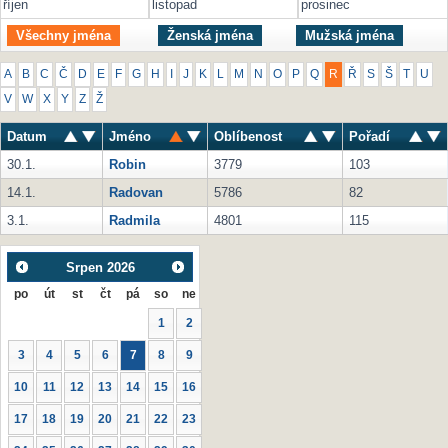
říjen
listopad
prosinec
Všechny jména
Ženská jména
Mužská jména
A
B
C
Č
D
E
F
G
H
I
J
K
L
M
N
O
P
Q
R
Ř
S
Š
T
U
V
W
X
Y
Z
Ž
Datum
Jméno
Oblíbenost
Pořadí
30.1.
Robin
3779
103
14.1.
Radovan
5786
82
3.1.
Radmila
4801
115
Srpen
2026
po
út
st
čt
pá
so
ne
1
2
3
4
5
6
7
8
9
10
11
12
13
14
15
16
17
18
19
20
21
22
23