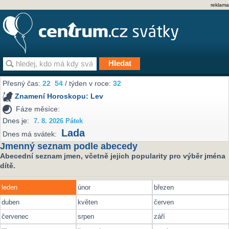
reklama
Přesný čas:
22
54
/ týden v roce:
32
Znamení Horoskopu:
Lev
Fáze měsíce:
Dnes je:
7. 8. 2026 Pátek
Lada
Dnes má svátek:
Jmenný seznam podle abecedy
Abecední seznam jmen, včetně jejich popularity pro výběr jména
dítě.
leden
únor
březen
duben
květen
červen
červenec
srpen
září