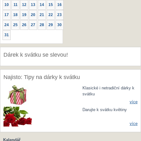
10
11
12
13
14
15
16
17
18
19
20
21
22
23
24
25
26
27
28
29
30
31
Dárek k svátku se slevou!
Najisto: Tipy na dárky k svátku
Klasické i netradiční dárky k
svátku
více
Darujte k svátku květiny
více
Kalendář