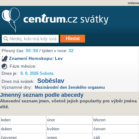
reklama
Přesný čas:
00
:
50
/ týden v roce:
32
Znamení Horoskopu:
Lev
Fáze měsíce:
Dnes je:
8. 8. 2026 Sobota
Soběslav
Dnes má svátek:
Významné dny:
Mezinárodní den ženského orgasmu
Jmenný seznam podle abecedy
Abecední seznam jmen, včetně jejich popularity pro výběr jména
dítě.
leden
únor
březen
duben
květen
červen
červenec
srpen
září