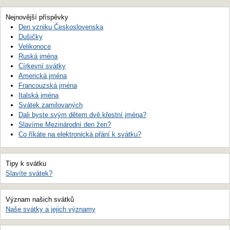
Nejnovější příspěvky
Den vzniku Československa
Dušičky
Velikonoce
Ruská jména
Církevní svátky
Americká jména
Francouzská jména
Italská jména
Svátek zamilovaných
Dali byste svým dětem dvě křestní jména?
Slavíme Mezinárodní den žen?
Co říkáte na elektronická přání k svátku?
Tipy k svátku
Slavíte svátek?
Význam našich svátků
Naše svátky a jejich významy