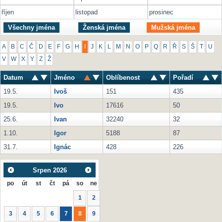
říjen
listopad
prosinec
Všechny jména
Ženská jména
Mužská jména
A
B
C
Č
D
E
F
G
H
I
J
K
L
M
N
O
P
Q
R
Ř
S
Š
T
U
V
W
X
Y
Z
Ž
Datum
Jméno
Oblíbenost
Pořadí
19.5.
Ivoš
151
435
19.5.
Ivo
17616
50
25.6.
Ivan
32240
32
1.10.
Igor
5188
87
31.7.
Ignác
428
226
Srpen
2026
po
út
st
čt
pá
so
ne
1
2
3
4
5
6
7
8
9