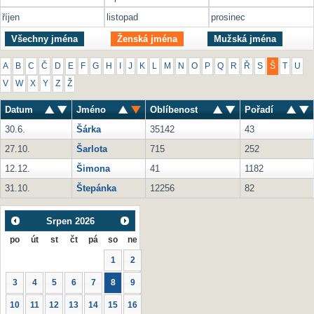
říjen
listopad
prosinec
Všechny jména
Ženská jména
Mužská jména
A
B
C
Č
D
E
F
G
H
I
J
K
L
M
N
O
P
Q
R
Ř
S
Š
T
U
V
W
X
Y
Z
Ž
Datum
Jméno
Oblíbenost
Pořadí
30.6.
Šárka
35142
43
27.10.
Šarlota
715
252
12.12.
Šimona
41
1182
31.10.
Štepánka
12256
82
Srpen
2026
po
út
st
čt
pá
so
ne
1
2
3
4
5
6
7
8
9
10
11
12
13
14
15
16