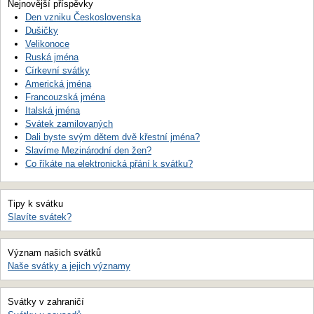
Nejnovější příspěvky
Den vzniku Československa
Dušičky
Velikonoce
Ruská jména
Církevní svátky
Americká jména
Francouzská jména
Italská jména
Svátek zamilovaných
Dali byste svým dětem dvě křestní jména?
Slavíme Mezinárodní den žen?
Co říkáte na elektronická přání k svátku?
Tipy k svátku
Slavíte svátek?
Význam našich svátků
Naše svátky a jejich významy
Svátky v zahraničí