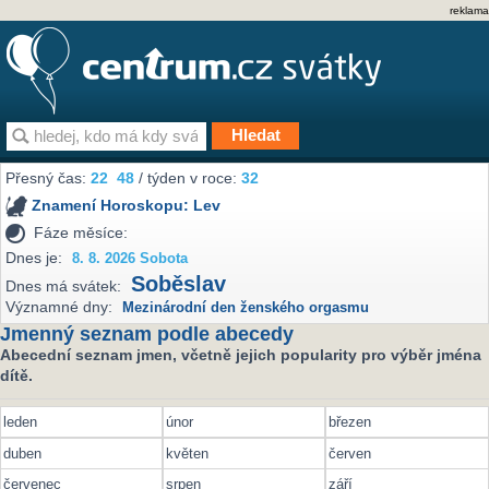
reklama
Přesný čas:
22
48
/ týden v roce:
32
Znamení Horoskopu:
Lev
Fáze měsíce:
Dnes je:
8. 8. 2026 Sobota
Soběslav
Dnes má svátek:
Významné dny:
Mezinárodní den ženského orgasmu
Jmenný seznam podle abecedy
Abecední seznam jmen, včetně jejich popularity pro výběr jména
dítě.
leden
únor
březen
duben
květen
červen
červenec
srpen
září