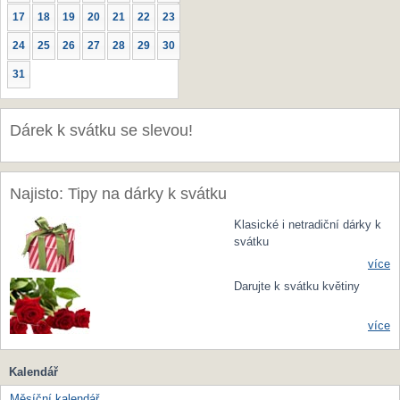
17
18
19
20
21
22
23
24
25
26
27
28
29
30
31
Dárek k svátku se slevou!
Najisto: Tipy na dárky k svátku
Klasické i netradiční dárky k
svátku
více
Darujte k svátku květiny
více
Kalendář
Měsíční kalendář