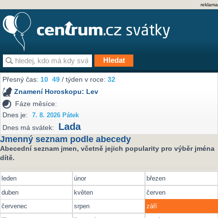
reklama
Přesný čas:
10
49
/ týden v roce:
32
Znamení Horoskopu:
Lev
Fáze měsíce:
Dnes je:
7. 8. 2026 Pátek
Lada
Dnes má svátek:
Jmenný seznam podle abecedy
Abecední seznam jmen, včetně jejich popularity pro výběr jména
dítě.
leden
únor
březen
duben
květen
červen
červenec
srpen
září