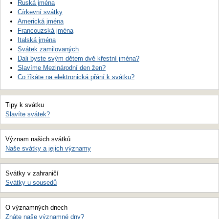
Ruská jména
Církevní svátky
Americká jména
Francouzská jména
Italská jména
Svátek zamilovaných
Dali byste svým dětem dvě křestní jména?
Slavíme Mezinárodní den žen?
Co říkáte na elektronická přání k svátku?
Tipy k svátku
Slavíte svátek?
Význam našich svátků
Naše svátky a jejich významy
Svátky v zahraničí
Svátky u sousedů
O významných dnech
Znáte naše významné dny?