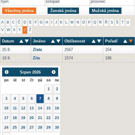
říjen
listopad
prosinec
Všechny jména
Ženská jména
Mužská jména
A
B
C
Č
D
E
F
G
H
I
J
K
L
M
N
O
P
Q
R
Ř
S
Š
T
U
V
W
X
Y
Z
Ž
Datum
Jméno
Oblíbenost
Pořadí
25.9.
Zlata
2567
154
19.9.
Zita
1574
186
Srpen
2026
po
út
st
čt
pá
so
ne
1
2
3
4
5
6
7
8
9
10
11
12
13
14
15
16
17
18
19
20
21
22
23
24
25
26
27
28
29
30