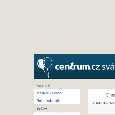
Kalendář
Měsíční kalendář
Dnes
Roční kalendář
Dnes má sv
Svátky