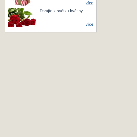
více
Darujte k svátku květiny
více