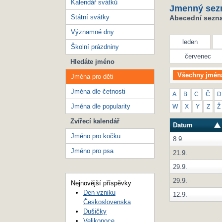
Kalendář svátků
Jmenný sez
Státní svátky
Abecední seznam
Významné dny
leden
Školní prázdniny
červenec
Hledáte jméno
Všechny jmén
Jména pro děti
Jména dle četnosti
A
B
C
Č
D
Jména dle popularity
W
X
Y
Z
Ž
Zvířecí kalendář
Datum
Jméno pro kočku
8.9.
Jméno pro psa
21.9.
29.9.
29.9.
Nejnovější příspěvky
Den vzniku
12.9.
Československa
Dušičky
Velikonoce