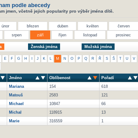
nam podle abecedy
 jmen, včetně jejich popularity pro výběr jména dítě.
únor
březen
duben
květen
červen
srpen
září
říjen
listopad
prosinec
a
Ženská jména
Mužská jména
E
F
G
H
I
J
K
L
M
N
O
P
Q
R
Ř
S
Š
T
U
V
Jméno
Oblíbenost
Pořadí
Mariana
154
618
Matouš
2583
121
Michael
10847
66
Michal
118915
13
Marie
316559
1