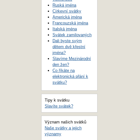
Ruská jména
Církevní svátky
Americká jména
Francouzská jména
Italská jména
Svátek zamilovaných
Dali byste svým
dětem dvě křestní
jména?
Slavíme Mezinárodní
den žen?
Co říkáte na
elektronická přání k
svátku?
Tipy k svátku
Slavíte svátek?
Význam našich svátků
Naše svátky a jejich
významy