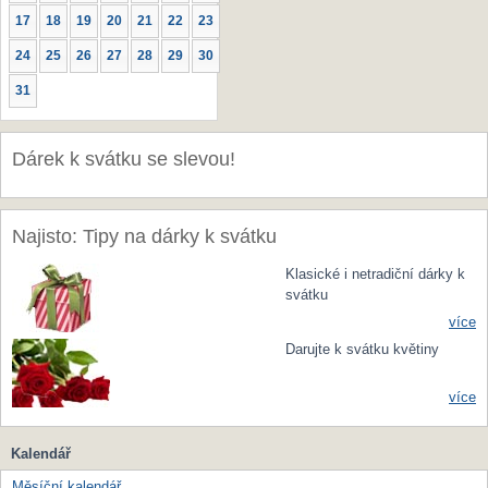
17
18
19
20
21
22
23
24
25
26
27
28
29
30
31
Dárek k svátku se slevou!
Najisto: Tipy na dárky k svátku
Klasické i netradiční dárky k
svátku
více
Darujte k svátku květiny
více
Kalendář
Měsíční kalendář