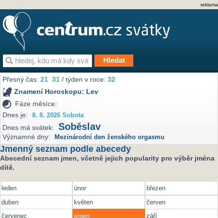
reklama
Přesný čas:
21
:
31
/ týden v roce:
32
Znamení Horoskopu:
Lev
Fáze měsíce:
Dnes je:
8. 8. 2026 Sobota
Soběslav
Dnes má svátek:
Významné dny:
Mezinárodní den ženského orgasmu
Jmenný seznam podle abecedy
Abecední seznam jmen, včetně jejich popularity pro výběr jména
dítě.
leden
únor
březen
duben
květen
červen
červenec
srpen
září