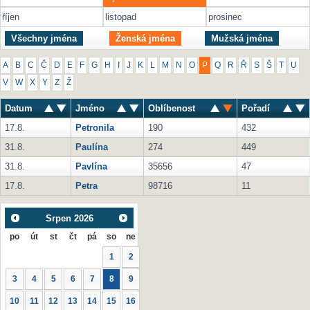
říjen
listopad
prosinec
Všechny jména
Ženská jména
Mužská jména
A
B
C
Č
D
E
F
G
H
I
J
K
L
M
N
O
P
Q
R
Ř
S
Š
T
U
V
W
X
Y
Z
Ž
Datum
Jméno
Oblíbenost
Pořadí
17.8.
Petronila
190
432
31.8.
Paulína
274
449
31.8.
Pavlína
35656
47
17.8.
Petra
98716
11
Srpen
2026
po
út
st
čt
pá
so
ne
1
2
3
4
5
6
7
8
9
10
11
12
13
14
15
16