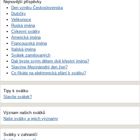
Nejnovější příspěvky
Den vzniku Československa
Dušičky
Velikonoce
Ruská jména
Církevní svátky
Americká jména
Francouzská jména
Italská jména
Svátek zamilovaných
Dali byste svým dětem dvě křestní jména?
Slavíme Mezinárodní den žen?
Co říkáte na elektronická přání k svátku?
Tipy k svátku
Slavíte svátek?
Význam našich svátků
Naše svátky a jejich významy
Svátky v zahraničí