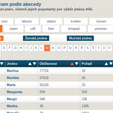
nam podle abecedy
 jmen, včetně jejich popularity pro výběr jména dítě.
únor
březen
duben
květen
červen
srpen
září
říjen
listopad
prosinec
a
Ženská jména
Mužská jména
E
F
G
H
I
J
K
L
M
N
O
P
Q
R
Ř
S
Š
T
U
V
Jméno
Oblíbenost
Pořadí
Martina
77724
18
Markéta
57019
26
Marta
50130
33
Margareta
559
333
Margit
548
336
Martha
36
1285