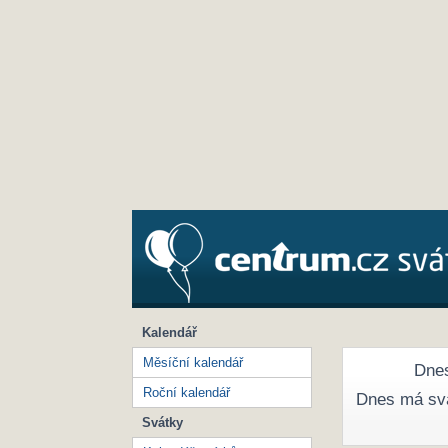
Kalendář
Měsíční kalendář
Dnes
Roční kalendář
Dnes má sv
Svátky