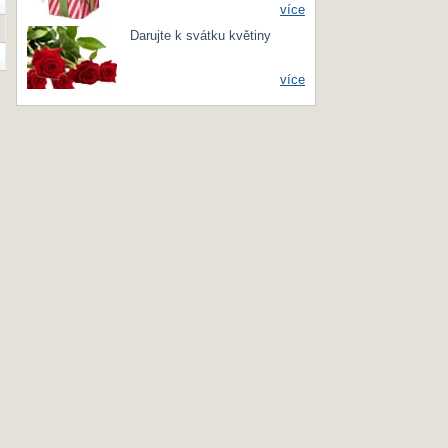
více
Darujte k svátku květiny
více