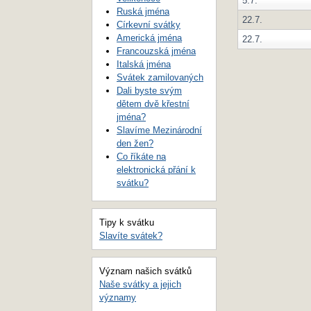
5.7.
Ruská jména
22.7.
Církevní svátky
Americká jména
22.7.
Francouzská jména
Italská jména
Svátek zamilovaných
Dali byste svým
dětem dvě křestní
jména?
Slavíme Mezinárodní
den žen?
Co říkáte na
elektronická přání k
svátku?
Tipy k svátku
Slavíte svátek?
Význam našich svátků
Naše svátky a jejich
významy