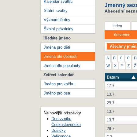
Kalendář svátků
Jmenný sez
Státní svátky
Abecední seznam
Významné dny
leden
Školní prázdniny
červenec
Hledáte jméno
Všechny jmén
Jména pro děti
Jména dle četnosti
A
B
C
Č
D
Jména dle popularity
W
X
Y
Z
Ž
Zvířecí kalendář
Datum
Jméno pro kočku
17.7.
Jméno pro psa
13.7.
29.7.
13.7.
Nejnovější příspěvky
Den vzniku
13.7.
Československa
29.7.
Dušičky
Velikonoce