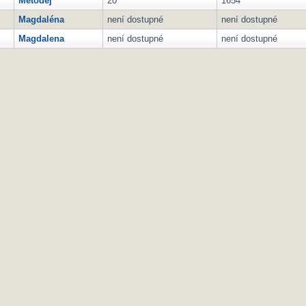
Metoděj
20
1654
Magdaléna
není dostupné
není dostupné
Magdalena
není dostupné
není dostupné