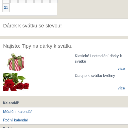
31
Dárek k svátku se slevou!
Najisto: Tipy na dárky k svátku
Klasické i netradiční dárky k
svátku
více
Darujte k svátku květiny
více
Kalendář
Měsíční kalendář
Roční kalendář