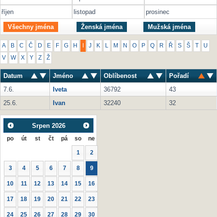
říjen
listopad
prosinec
Všechny jména
Ženská jména
Mužská jména
A
B
C
Č
D
E
F
G
H
I
J
K
L
M
N
O
P
Q
R
Ř
S
Š
T
U
V
W
X
Y
Z
Ž
Datum
Jméno
Oblíbenost
Pořadí
7.6.
Iveta
36792
43
25.6.
Ivan
32240
32
Srpen
2026
po
út
st
čt
pá
so
ne
1
2
3
4
5
6
7
8
9
10
11
12
13
14
15
16
17
18
19
20
21
22
23
24
25
26
27
28
29
30