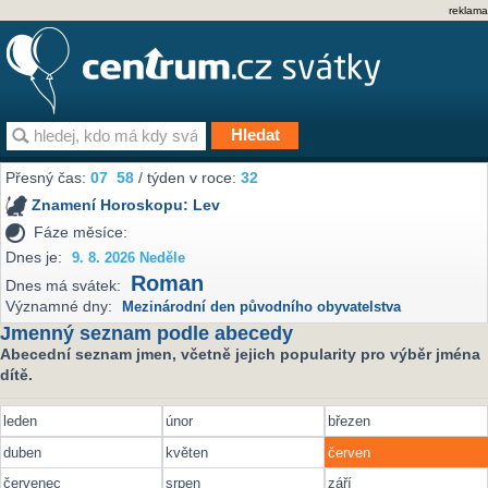
reklama
Přesný čas:
07
:
58
/ týden v roce:
32
Znamení Horoskopu:
Lev
Fáze měsíce:
Dnes je:
9. 8. 2026 Neděle
Roman
Dnes má svátek:
Významné dny:
Mezinárodní den původního obyvatelstva
Jmenný seznam podle abecedy
Abecední seznam jmen, včetně jejich popularity pro výběr jména
dítě.
leden
únor
březen
duben
květen
červen
červenec
srpen
září