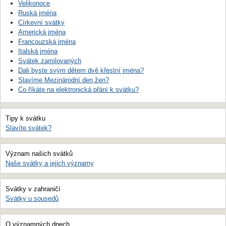
Velikonoce
Ruská jména
Církevní svátky
Americká jména
Francouzská jména
Italská jména
Svátek zamilovaných
Dali byste svým dětem dvě křestní jména?
Slavíme Mezinárodní den žen?
Co říkáte na elektronická přání k svátku?
Tipy k svátku
Slavíte svátek?
Význam našich svátků
Naše svátky a jejich významy
Svátky v zahraničí
Svátky u sousedů
O významných dnech