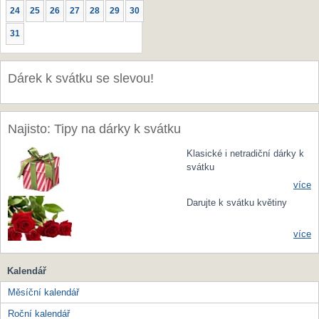
24
25
26
27
28
29
30
31
Dárek k svátku se slevou!
Najisto: Tipy na dárky k svátku
Klasické i netradiční dárky k
svátku
více
Darujte k svátku květiny
více
Kalendář
Měsíční kalendář
Roční kalendář