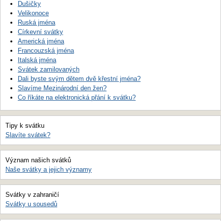
Dušičky
Velikonoce
Ruská jména
Církevní svátky
Americká jména
Francouzská jména
Italská jména
Svátek zamilovaných
Dali byste svým dětem dvě křestní jména?
Slavíme Mezinárodní den žen?
Co říkáte na elektronická přání k svátku?
Tipy k svátku
Slavíte svátek?
Význam našich svátků
Naše svátky a jejich významy
Svátky v zahraničí
Svátky u sousedů