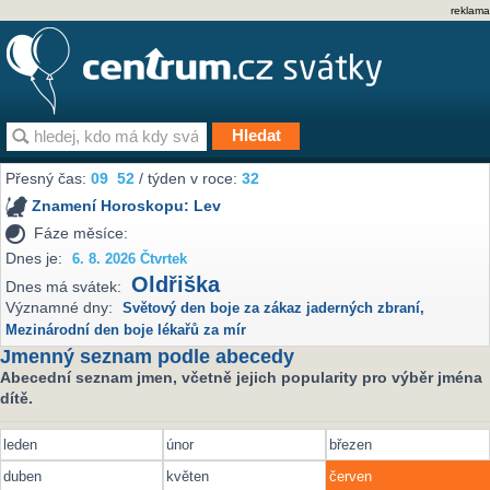
reklama
Přesný čas:
09
:
52
/ týden v roce:
32
Znamení Horoskopu:
Lev
Fáze měsíce:
Dnes je:
6. 8. 2026 Čtvrtek
Oldřiška
Dnes má svátek:
Významné dny:
Světový den boje za zákaz jaderných zbraní
,
Mezinárodní den boje lékařů za mír
Jmenný seznam podle abecedy
Abecední seznam jmen, včetně jejich popularity pro výběr jména
dítě.
leden
únor
březen
duben
květen
červen