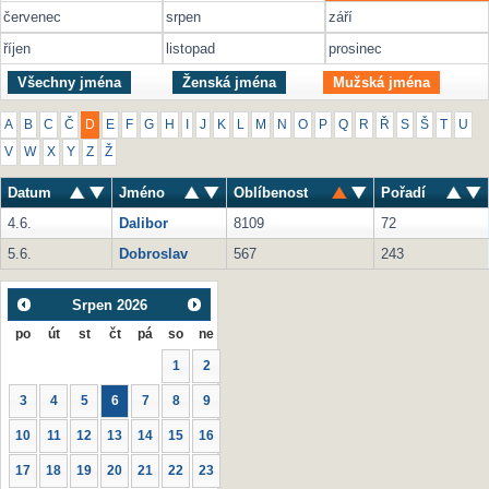
červenec
srpen
září
říjen
listopad
prosinec
Všechny jména
Ženská jména
Mužská jména
A
B
C
Č
D
E
F
G
H
I
J
K
L
M
N
O
P
Q
R
Ř
S
Š
T
U
V
W
X
Y
Z
Ž
Datum
Jméno
Oblíbenost
Pořadí
4.6.
Dalibor
8109
72
5.6.
Dobroslav
567
243
Srpen
2026
po
út
st
čt
pá
so
ne
1
2
3
4
5
6
7
8
9
10
11
12
13
14
15
16
17
18
19
20
21
22
23