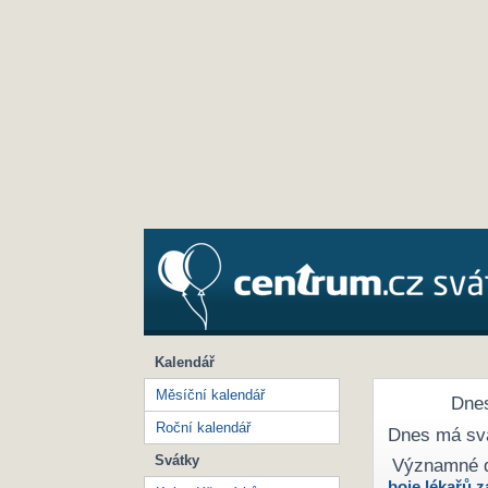
Kalendář
Měsíční kalendář
Dnes
Roční kalendář
Dnes má sv
Svátky
Významné 
boje lékařů z