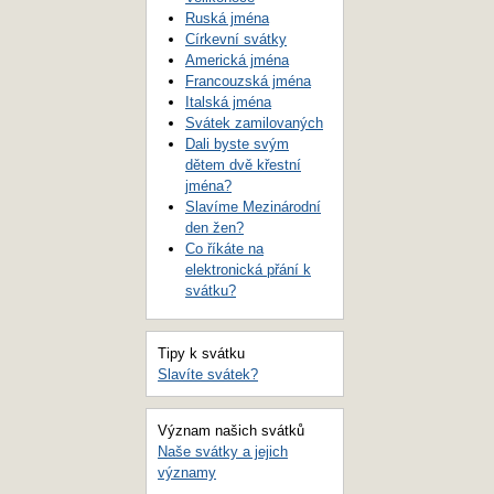
Ruská jména
Církevní svátky
Americká jména
Francouzská jména
Italská jména
Svátek zamilovaných
Dali byste svým
dětem dvě křestní
jména?
Slavíme Mezinárodní
den žen?
Co říkáte na
elektronická přání k
svátku?
Tipy k svátku
Slavíte svátek?
Význam našich svátků
Naše svátky a jejich
významy