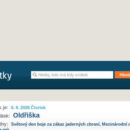
 je:
6. 8. 2026 Čtvrtek
Oldřiška
átek:
dny:
Světový den boje za zákaz jaderných zbraní
,
Mezinárodní 
a mír