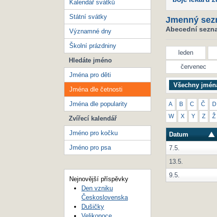
Kalendář svátků
Státní svátky
Jmenný sez
Abecední seznam
Významné dny
Školní prázdniny
leden
Hledáte jméno
červenec
Jména pro děti
Všechny jmén
Jména dle četnosti
Jména dle popularity
A
B
C
Č
D
W
X
Y
Z
Ž
Zvířecí kalendář
Jméno pro kočku
Datum
Jméno pro psa
7.5.
13.5.
9.5.
Nejnovější příspěvky
Den vzniku
Československa
Dušičky
Velikonoce