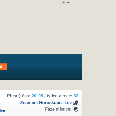
reklama
Přesný čas:
20
05
/ týden v roce:
32
Znamení Horoskopu:
Lev
Fáze měsíce:
den