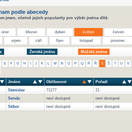
nam podle abecedy
 jmen, včetně jejich popularity pro výběr jména dítě.
únor
březen
duben
květen
červen
srpen
září
říjen
listopad
prosinec
a
Ženská jména
Mužská jména
E
F
G
H
I
J
K
L
M
N
O
P
Q
R
Ř
S
Š
T
U
V
Jméno
Oblíbenost
Pořadí
Stanislav
71277
21
Servác
není dostupné
není dostupné
Stibor
není dostupné
není dostupné