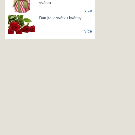
svátku
více
Darujte k svátku květiny
více