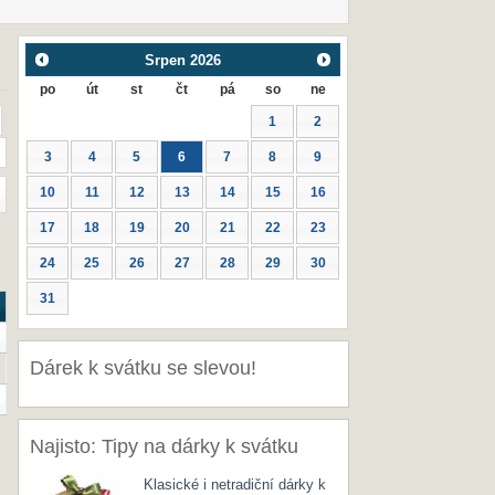
Srpen
2026
po
út
st
čt
pá
so
ne
1
2
3
4
5
6
7
8
9
10
11
12
13
14
15
16
17
18
19
20
21
22
23
24
25
26
27
28
29
30
31
Dárek k svátku se slevou!
Najisto: Tipy na dárky k svátku
Klasické i netradiční dárky k