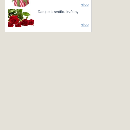
více
Darujte k svátku květiny
více