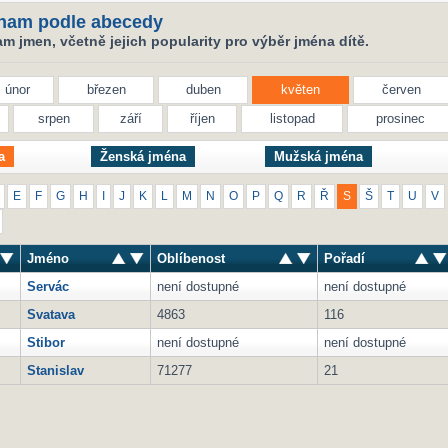
nam podle abecedy
 jmen, včetně jejich popularity pro výběr jména dítě.
únor
březen
duben
květen
červen
srpen
září
říjen
listopad
prosinec
a
Ženská jména
Mužská jména
E
F
G
H
I
J
K
L
M
N
O
P
Q
R
Ř
S
Š
T
U
V
Jméno
Oblíbenost
Pořadí
Servác
není dostupné
není dostupné
Svatava
4863
116
Stibor
není dostupné
není dostupné
Stanislav
71277
21