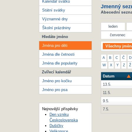
Kalendář svátků
Jmenný sez
Státní svátky
Abecední seznam
Významné dny
leden
Školní prázdniny
červenec
Hledáte jméno
Jména pro děti
Všechny jmén
Jména dle četnosti
A
B
C
Č
D
Jména dle popularity
W
X
Y
Z
Ž
Zvířecí kalendář
Datum
Jméno pro kočku
13.5.
Jméno pro psa
11.5.
9.5.
Nejnovější příspěvky
7.5.
Den vzniku
Československa
Dušičky
Velikonoce