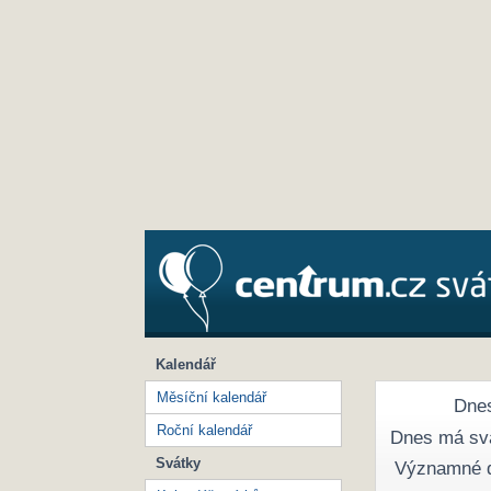
Kalendář
Měsíční kalendář
Dnes
Roční kalendář
Dnes má sv
Svátky
Významné 