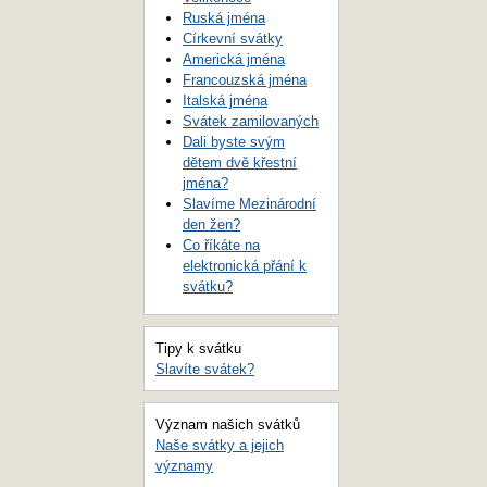
Ruská jména
Církevní svátky
Americká jména
Francouzská jména
Italská jména
Svátek zamilovaných
Dali byste svým
dětem dvě křestní
jména?
Slavíme Mezinárodní
den žen?
Co říkáte na
elektronická přání k
svátku?
Tipy k svátku
Slavíte svátek?
Význam našich svátků
Naše svátky a jejich
významy