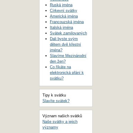
Ruská jména
Církevní svátky
Americká jména
Francouzská jména
Italská jména
Svátek zamilovaných
Dali byste svým
dětem dvě křestní
jména?
Slavíme Mezinárodní
den žen?
Co říkáte na
elektronická přání k
svátku?
Tipy k svátku
Slavíte svátek?
Význam našich svátků
Naše svátky a jejich
významy