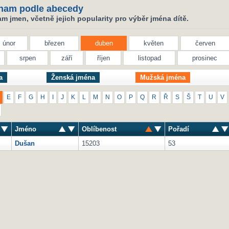
nam podle abecedy
 jmen, včetně jejich popularity pro výběr jména dítě.
únor
březen
duben
květen
červen
srpen
září
říjen
listopad
prosinec
a
Ženská jména
Mužská jména
E
F
G
H
I
J
K
L
M
N
O
P
Q
R
Ř
S
Š
T
U
V
Jméno
Oblíbenost
Pořadí
Dušan
15203
53