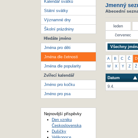
Kalendář svátků
Jmenný sez
Státní svátky
Abecední seznam
Významné dny
leden
Školní prázdniny
červenec
Hledáte jméno
Všechny jmén
Jména pro děti
Jména dle četnosti
A
B
C
Č
D
Jména dle popularity
W
X
Y
Z
Ž
Zvířecí kalendář
Datum
Jméno pro kočku
9.4.
Jméno pro psa
Nejnovější příspěvky
Den vzniku
Československa
Dušičky
Velikonoce