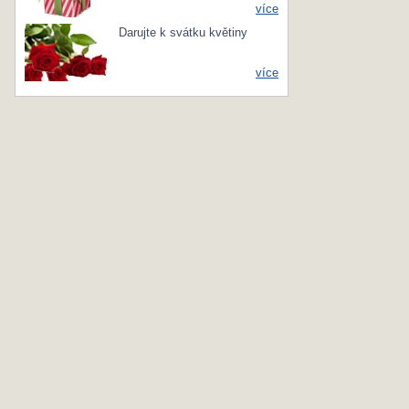
více
Darujte k svátku květiny
více