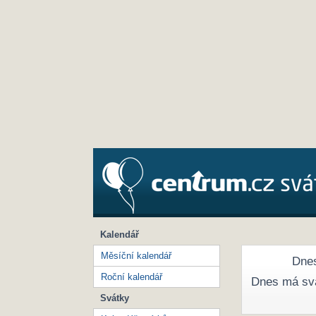
Kalendář
Měsíční kalendář
Dnes
Roční kalendář
Dnes má sv
Svátky