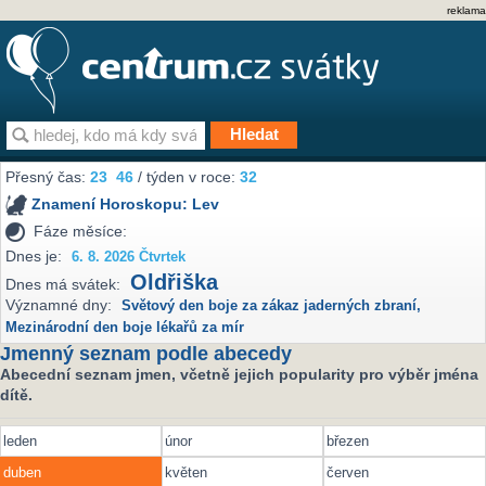
reklama
Přesný čas:
23
46
/ týden v roce:
32
Znamení Horoskopu:
Lev
Fáze měsíce:
Dnes je:
6. 8. 2026 Čtvrtek
Oldřiška
Dnes má svátek:
Významné dny:
Světový den boje za zákaz jaderných zbraní
,
Mezinárodní den boje lékařů za mír
Jmenný seznam podle abecedy
Abecední seznam jmen, včetně jejich popularity pro výběr jména
dítě.
leden
únor
březen
duben
květen
červen