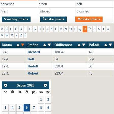
červenec
srpen
září
říjen
listopad
prosinec
Všechny jména
Ženská jména
Mužská jména
A
B
C
Č
D
E
F
G
H
I
J
K
L
M
N
O
P
Q
R
Ř
S
Š
T
U
V
W
X
Y
Z
Ž
Datum
Jméno
Oblíbenost
Pořadí
3.4.
Richard
18064
49
17.4.
Rolf
64
654
17.4.
Rudolf
31081
36
29.4.
Robert
22384
45
Srpen
2026
po
út
st
čt
pá
so
ne
1
2
3
4
5
6
7
8
9