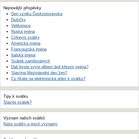
Nejnovější příspěvky
Den vzniku Československa
Dušičky
Velikonoce
Ruská jména
Církevní svátky
Americká jména
Francouzská jména
Italská jména
Svátek zamilovaných
Dali byste svým dětem dvě křestní jména?
Slavíme Mezinárodní den žen?
Co říkáte na elektronická přání k svátku?
Tipy k svátku
Slavíte svátek?
Význam našich svátků
Naše svátky a jejich významy