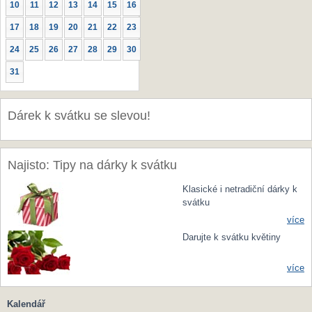
10
11
12
13
14
15
16
17
18
19
20
21
22
23
24
25
26
27
28
29
30
31
Dárek k svátku se slevou!
Najisto: Tipy na dárky k svátku
Klasické i netradiční dárky k
svátku
více
Darujte k svátku květiny
více
Kalendář