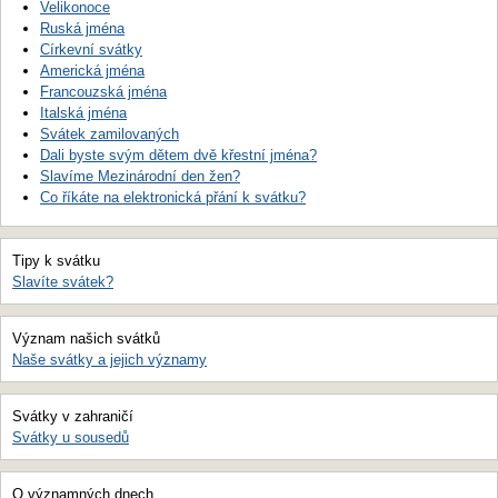
Velikonoce
Ruská jména
Církevní svátky
Americká jména
Francouzská jména
Italská jména
Svátek zamilovaných
Dali byste svým dětem dvě křestní jména?
Slavíme Mezinárodní den žen?
Co říkáte na elektronická přání k svátku?
Tipy k svátku
Slavíte svátek?
Význam našich svátků
Naše svátky a jejich významy
Svátky v zahraničí
Svátky u sousedů
O významných dnech