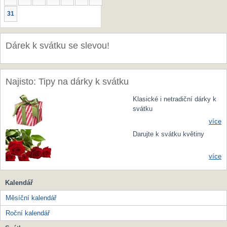
31
Dárek k svátku se slevou!
Najisto: Tipy na dárky k svátku
Klasické i netradiční dárky k
svátku
více
Darujte k svátku květiny
více
Kalendář
Měsíční kalendář
Roční kalendář