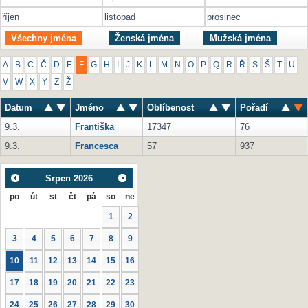
říjen
listopad
prosinec
Všechny jména
Ženská jména
Mužská jména
A
B
C
Č
D
E
F
G
H
I
J
K
L
M
N
O
P
Q
R
Ř
S
Š
T
U
V
W
X
Y
Z
Ž
Datum
Jméno
Oblíbenost
Pořadí
9.3.
Františka
17347
76
9.3.
Francesca
57
937
Srpen
2026
po
út
st
čt
pá
so
ne
1
2
3
4
5
6
7
8
9
10
11
12
13
14
15
16
17
18
19
20
21
22
23
24
25
26
27
28
29
30