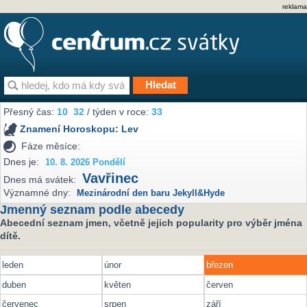
reklama
Přesný čas:
10
:
32
/ týden v roce:
33
Znamení Horoskopu:
Lev
Fáze měsíce:
Dnes je:
10. 8. 2026 Pondělí
Vavřinec
Dnes má svátek:
Významné dny:
Mezinárodní den baru Jekyll&Hyde
Jmenný seznam podle abecedy
Abecední seznam jmen, včetně jejich popularity pro výběr jména
dítě.
leden
únor
březen
duben
květen
červen
červenec
srpen
září