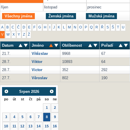
říjen
listopad
prosinec
Všechny jména
Ženská jména
Mužská jména
A
B
C
Č
D
E
F
G
H
I
J
K
L
M
N
O
P
Q
R
Ř
S
Š
T
U
V
W
X
Y
Z
Ž
Datum
Jméno
Oblíbenost
Pořadí
21.7.
Vítězslav
9968
67
28.7.
Viktor
10893
64
28.7.
Victor
352
292
27.7.
Věroslav
802
190
Srpen
2026
po
út
st
čt
pá
so
ne
1
2
3
4
5
6
7
8
9
10
11
12
13
14
15
16