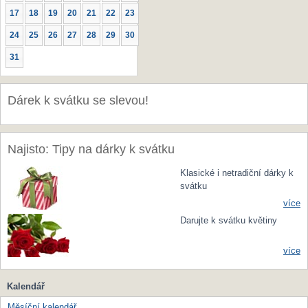
17
18
19
20
21
22
23
24
25
26
27
28
29
30
31
Dárek k svátku se slevou!
Najisto: Tipy na dárky k svátku
Klasické i netradiční dárky k
svátku
více
Darujte k svátku květiny
více
Kalendář
Měsíční kalendář