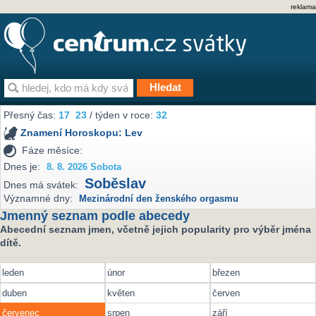
reklama
Přesný čas:
17
23
/ týden v roce:
32
Znamení Horoskopu:
Lev
Fáze měsíce:
Dnes je:
8. 8. 2026 Sobota
Soběslav
Dnes má svátek:
Významné dny:
Mezinárodní den ženského orgasmu
Jmenný seznam podle abecedy
Abecední seznam jmen, včetně jejich popularity pro výběr jména
dítě.
leden
únor
březen
duben
květen
červen
červenec
srpen
září