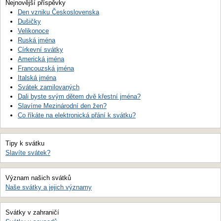
Nejnovější příspěvky
Den vzniku Československa
Dušičky
Velikonoce
Ruská jména
Církevní svátky
Americká jména
Francouzská jména
Italská jména
Svátek zamilovaných
Dali byste svým dětem dvě křestní jména?
Slavíme Mezinárodní den žen?
Co říkáte na elektronická přání k svátku?
Tipy k svátku
Slavíte svátek?
Význam našich svátků
Naše svátky a jejich významy
Svátky v zahraničí