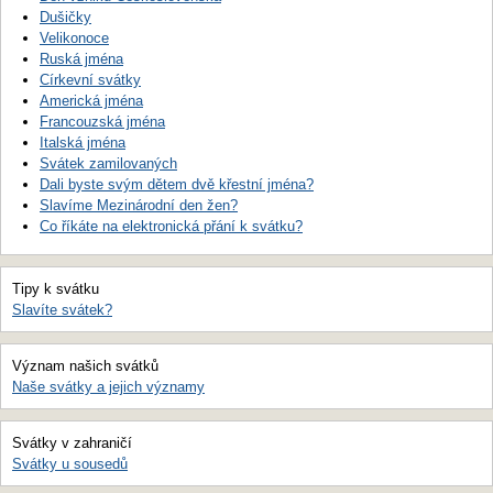
Dušičky
Velikonoce
Ruská jména
Církevní svátky
Americká jména
Francouzská jména
Italská jména
Svátek zamilovaných
Dali byste svým dětem dvě křestní jména?
Slavíme Mezinárodní den žen?
Co říkáte na elektronická přání k svátku?
Tipy k svátku
Slavíte svátek?
Význam našich svátků
Naše svátky a jejich významy
Svátky v zahraničí
Svátky u sousedů