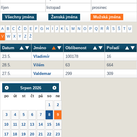
říjen
listopad
prosinec
Všechny jména
Ženská jména
Mužská jména
A
B
C
Č
D
E
F
G
H
I
J
K
L
M
N
O
P
Q
R
Ř
S
Š
T
U
V
W
X
Y
Z
Ž
Datum
Jméno
Oblíbenost
Pořadí
23.5.
Vladimír
100178
16
28.5.
Vilém
63
664
27.5.
Valdemar
299
309
Srpen
2026
po
út
st
čt
pá
so
ne
1
2
3
4
5
6
7
8
9
10
11
12
13
14
15
16
17
18
19
20
21
22
23