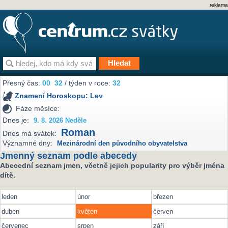
reklama
Přesný čas:
00
32
/ týden v roce:
32
Znamení Horoskopu:
Lev
Fáze měsíce:
Dnes je:
9. 8. 2026 Neděle
Roman
Dnes má svátek:
Významné dny:
Mezinárodní den původního obyvatelstva
Jmenný seznam podle abecedy
Abecední seznam jmen, včetně jejich popularity pro výběr jména
dítě.
leden
únor
březen
duben
květen
červen
červenec
srpen
září