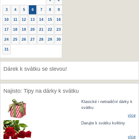
3
4
5
6
7
8
9
10
11
12
13
14
15
16
17
18
19
20
21
22
23
24
25
26
27
28
29
30
31
Dárek k svátku se slevou!
Najisto: Tipy na dárky k svátku
Klasické i netradiční dárky k
svátku
více
Darujte k svátku květiny
více