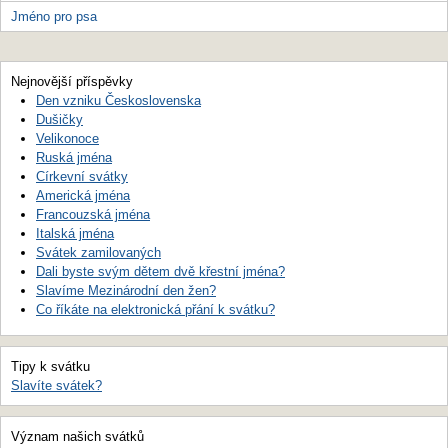
Jméno pro psa
Nejnovější příspěvky
Den vzniku Československa
Dušičky
Velikonoce
Ruská jména
Církevní svátky
Americká jména
Francouzská jména
Italská jména
Svátek zamilovaných
Dali byste svým dětem dvě křestní jména?
Slavíme Mezinárodní den žen?
Co říkáte na elektronická přání k svátku?
Tipy k svátku
Slavíte svátek?
Význam našich svátků