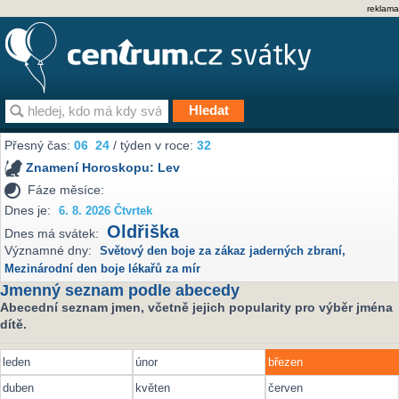
reklama
Přesný čas:
06
24
/ týden v roce:
32
Znamení Horoskopu:
Lev
Fáze měsíce:
Dnes je:
6. 8. 2026 Čtvrtek
Oldřiška
Dnes má svátek:
Významné dny:
Světový den boje za zákaz jaderných zbraní
,
Mezinárodní den boje lékařů za mír
Jmenný seznam podle abecedy
Abecední seznam jmen, včetně jejich popularity pro výběr jména
dítě.
leden
únor
březen
duben
květen
červen