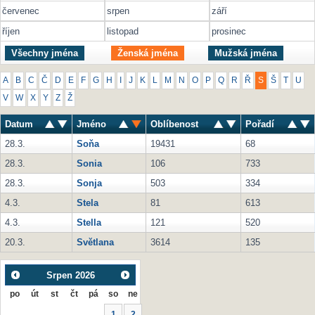
červenec
srpen
září
říjen
listopad
prosinec
Všechny jména
Ženská jména
Mužská jména
A
B
C
Č
D
E
F
G
H
I
J
K
L
M
N
O
P
Q
R
Ř
S
Š
T
U
V
W
X
Y
Z
Ž
Datum
Jméno
Oblíbenost
Pořadí
28.3.
Soňa
19431
68
28.3.
Sonia
106
733
28.3.
Sonja
503
334
4.3.
Stela
81
613
4.3.
Stella
121
520
20.3.
Světlana
3614
135
Srpen
2026
po
út
st
čt
pá
so
ne
1
2