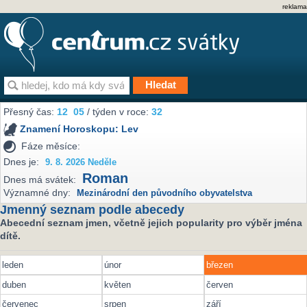
reklama
Přesný čas:
12
05
/ týden v roce:
32
Znamení Horoskopu:
Lev
Fáze měsíce:
Dnes je:
9. 8. 2026 Neděle
Roman
Dnes má svátek:
Významné dny:
Mezinárodní den původního obyvatelstva
Jmenný seznam podle abecedy
Abecední seznam jmen, včetně jejich popularity pro výběr jména
dítě.
leden
únor
březen
duben
květen
červen
červenec
srpen
září