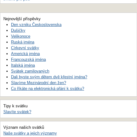
Nejnovější příspěvky
Den vzniku Československa
Dušičky
Velikonoce
Ruská jména
Církevní svátky
Americká jména
Francouzská jména
Italská jména
Svátek zamilovaných
Dali byste svým dětem dvě křestní jména?
Slavíme Mezinárodní den žen?
Co říkáte na elektronická přání k svátku?
Tipy k svátku
Slavíte svátek?
Význam našich svátků
Naše svátky a jejich významy