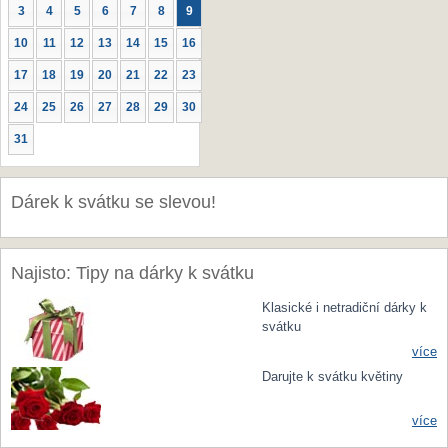
3
4
5
6
7
8
9
10
11
12
13
14
15
16
17
18
19
20
21
22
23
24
25
26
27
28
29
30
31
Dárek k svátku se slevou!
Najisto: Tipy na dárky k svátku
Klasické i netradiční dárky k
svátku
více
Darujte k svátku květiny
více