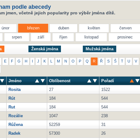
nam podle abecedy
 jmen, včetně jejich popularity pro výběr jména dítě.
únor
březen
duben
květen
červen
srpen
září
říjen
listopad
prosinec
a
Ženská jména
Mužská jména
E
F
G
H
I
J
K
L
M
N
O
P
Q
R
Ř
S
Š
T
U
V
Jméno
Oblíbenost
Pořadí
Rosita
27
1522
Rút
184
544
Rut
184
544
Rozálie
1047
238
Růžena
52259
31
Radek
57300
26