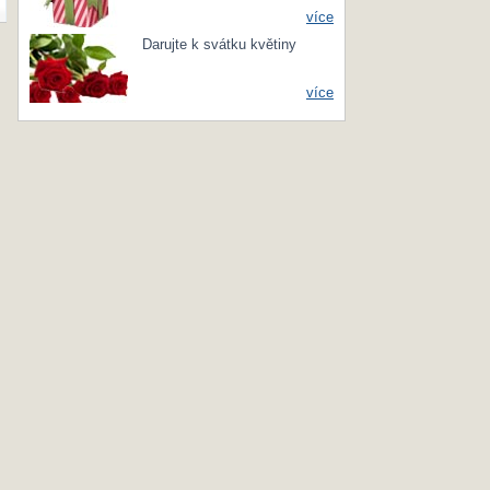
více
Darujte k svátku květiny
více