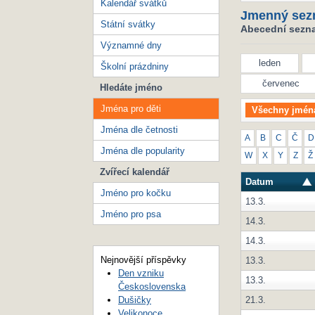
Kalendář svátků
Jmenný sez
Státní svátky
Abecední seznam
Významné dny
leden
Školní prázdniny
červenec
Hledáte jméno
Jména pro děti
Všechny jmén
Jména dle četnosti
A
B
C
Č
D
Jména dle popularity
W
X
Y
Z
Ž
Zvířecí kalendář
Datum
Jméno pro kočku
13.3.
Jméno pro psa
14.3.
14.3.
Nejnovější příspěvky
13.3.
Den vzniku
13.3.
Československa
21.3.
Dušičky
Velikonoce