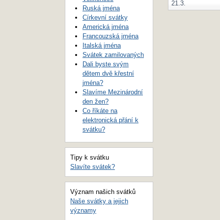
21.3.
Ruská jména
Církevní svátky
Americká jména
Francouzská jména
Italská jména
Svátek zamilovaných
Dali byste svým
dětem dvě křestní
jména?
Slavíme Mezinárodní
den žen?
Co říkáte na
elektronická přání k
svátku?
Tipy k svátku
Slavíte svátek?
Význam našich svátků
Naše svátky a jejich
významy