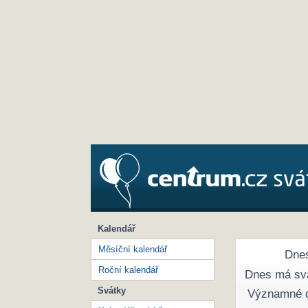
Kalendář
Měsíční kalendář
Dnes
Roční kalendář
Dnes má sv
Svátky
Významné 