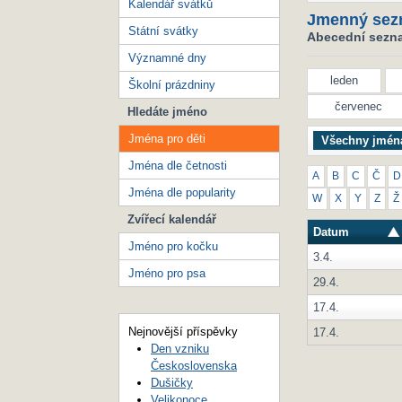
Kalendář svátků
Jmenný sez
Státní svátky
Abecední seznam
Významné dny
leden
Školní prázdniny
červenec
Hledáte jméno
Jména pro děti
Všechny jmén
Jména dle četnosti
A
B
C
Č
D
Jména dle popularity
W
X
Y
Z
Ž
Zvířecí kalendář
Datum
Jméno pro kočku
3.4.
Jméno pro psa
29.4.
17.4.
Nejnovější příspěvky
17.4.
Den vzniku
Československa
Dušičky
Velikonoce