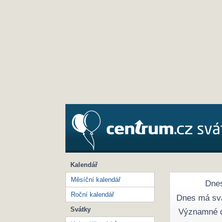
Kalendář
Měsíční kalendář
Dnes
Roční kalendář
Dnes má sv
Svátky
Významné 