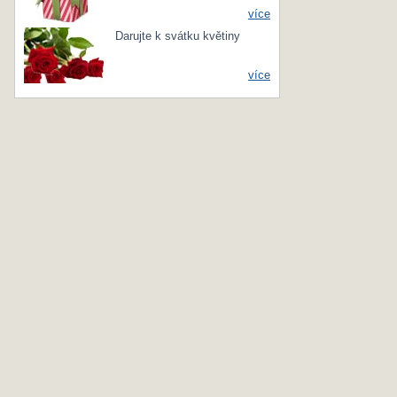
více
Darujte k svátku květiny
více