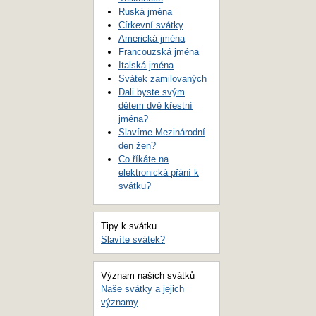
Ruská jména
Církevní svátky
Americká jména
Francouzská jména
Italská jména
Svátek zamilovaných
Dali byste svým
dětem dvě křestní
jména?
Slavíme Mezinárodní
den žen?
Co říkáte na
elektronická přání k
svátku?
Tipy k svátku
Slavíte svátek?
Význam našich svátků
Naše svátky a jejich
významy