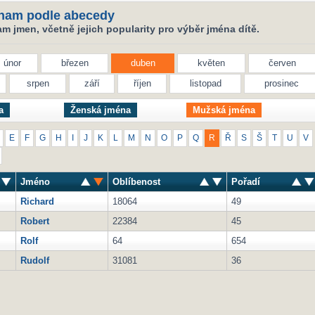
nam podle abecedy
 jmen, včetně jejich popularity pro výběr jména dítě.
únor
březen
duben
květen
červen
srpen
září
říjen
listopad
prosinec
a
Ženská jména
Mužská jména
E
F
G
H
I
J
K
L
M
N
O
P
Q
R
Ř
S
Š
T
U
V
Jméno
Oblíbenost
Pořadí
Richard
18064
49
Robert
22384
45
Rolf
64
654
Rudolf
31081
36