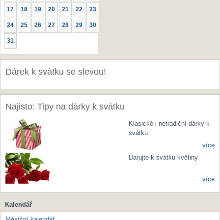
17
18
19
20
21
22
23
24
25
26
27
28
29
30
31
Dárek k svátku se slevou!
Najisto: Tipy na dárky k svátku
Klasické i netradiční dárky k
svátku
více
Darujte k svátku květiny
více
Kalendář
Měsíční kalendář