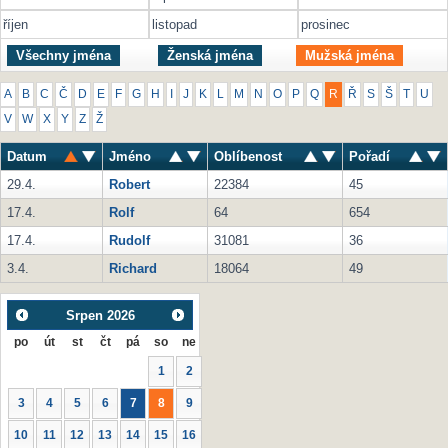
říjen
listopad
prosinec
Všechny jména
Ženská jména
Mužská jména
A
B
C
Č
D
E
F
G
H
I
J
K
L
M
N
O
P
Q
R
Ř
S
Š
T
U
V
W
X
Y
Z
Ž
Datum
Jméno
Oblíbenost
Pořadí
29.4.
Robert
22384
45
17.4.
Rolf
64
654
17.4.
Rudolf
31081
36
3.4.
Richard
18064
49
Srpen
2026
po
út
st
čt
pá
so
ne
1
2
3
4
5
6
7
8
9
10
11
12
13
14
15
16