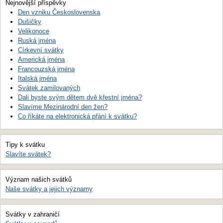
Nejnovější příspěvky
Den vzniku Československa
Dušičky
Velikonoce
Ruská jména
Církevní svátky
Americká jména
Francouzská jména
Italská jména
Svátek zamilovaných
Dali byste svým dětem dvě křestní jména?
Slavíme Mezinárodní den žen?
Co říkáte na elektronická přání k svátku?
Tipy k svátku
Slavíte svátek?
Význam našich svátků
Naše svátky a jejich významy
Svátky v zahraničí