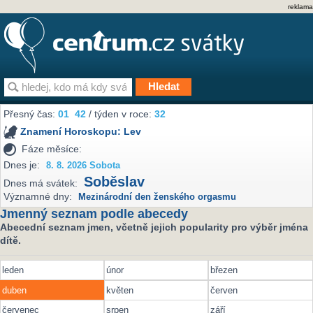
reklama
Přesný čas:
01
42
/ týden v roce:
32
Znamení Horoskopu:
Lev
Fáze měsíce:
Dnes je:
8. 8. 2026 Sobota
Soběslav
Dnes má svátek:
Významné dny:
Mezinárodní den ženského orgasmu
Jmenný seznam podle abecedy
Abecední seznam jmen, včetně jejich popularity pro výběr jména
dítě.
leden
únor
březen
duben
květen
červen
červenec
srpen
září