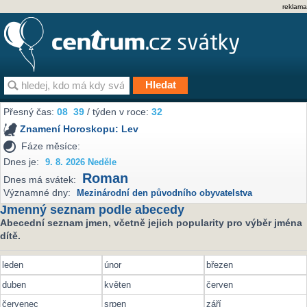
reklama
Přesný čas:
08
39
/ týden v roce:
32
Znamení Horoskopu:
Lev
Fáze měsíce:
Dnes je:
9. 8. 2026 Neděle
Roman
Dnes má svátek:
Významné dny:
Mezinárodní den původního obyvatelstva
Jmenný seznam podle abecedy
Abecední seznam jmen, včetně jejich popularity pro výběr jména
dítě.
leden
únor
březen
duben
květen
červen
červenec
srpen
září