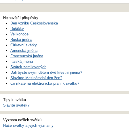
Nejnovější příspěvky
Den vzniku Československa
Dušičky
Velikonoce
Ruská jména
Církevní svátky
Americká jména
Francouzská jména
Italská jména
Svátek zamilovaných
Dali byste svým dětem dvě křestní jména?
Slavíme Mezinárodní den žen?
Co říkáte na elektronická přání k svátku?
Tipy k svátku
Slavíte svátek?
Význam našich svátků
Naše svátky a jejich významy