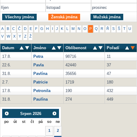
říjen
listopad
prosinec
Všechny jména
Ženská jména
Mužská jména
A
B
C
Č
D
E
F
G
H
I
J
K
L
M
N
O
P
Q
R
Ř
S
Š
T
U
V
W
X
Y
Z
Ž
Datum
Jméno
Oblíbenost
Pořadí
17.8.
Petra
98716
11
22.6.
Pavla
42440
37
31.8.
Pavlína
35656
47
2.7.
Patricie
1719
180
17.8.
Petronila
190
432
31.8.
Paulína
274
449
Srpen
2026
po
út
st
čt
pá
so
ne
1
2