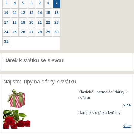
3
4
5
6
7
8
9
10
11
12
13
14
15
16
17
18
19
20
21
22
23
24
25
26
27
28
29
30
31
Dárek k svátku se slevou!
Najisto: Tipy na dárky k svátku
Klasické i netradiční dárky k
svátku
více
Darujte k svátku květiny
více