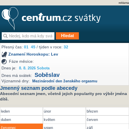
reklama
Přesný čas:
01
45
/ týden v roce:
32
Znamení Horoskopu:
Lev
Fáze měsíce:
Dnes je:
8. 8. 2026 Sobota
Soběslav
Dnes má svátek:
Významné dny:
Mezinárodní den ženského orgasmu
Jmenný seznam podle abecedy
Abecední seznam jmen, včetně jejich popularity pro výběr jména
dítě.
leden
únor
březen
duben
květen
červen
červenec
srpen
září