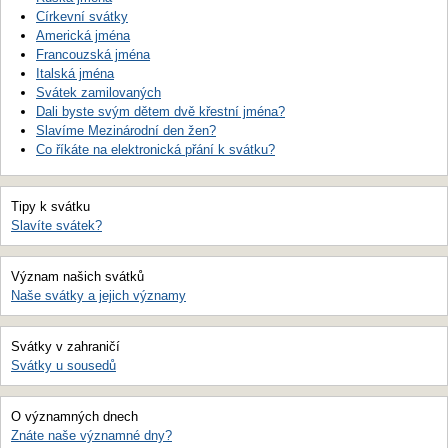
Církevní svátky
Americká jména
Francouzská jména
Italská jména
Svátek zamilovaných
Dali byste svým dětem dvě křestní jména?
Slavíme Mezinárodní den žen?
Co říkáte na elektronická přání k svátku?
Tipy k svátku
Slavíte svátek?
Význam našich svátků
Naše svátky a jejich významy
Svátky v zahraničí
Svátky u sousedů
O významných dnech
Znáte naše významné dny?