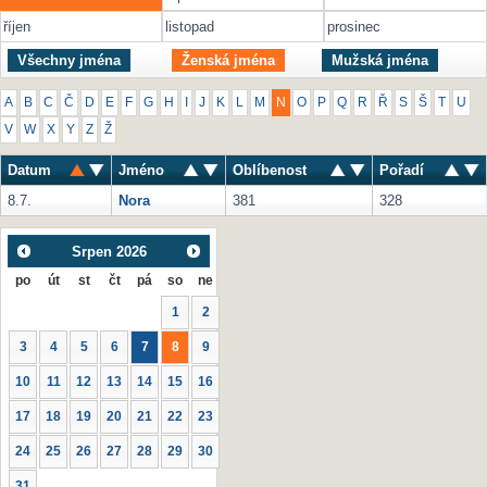
říjen
listopad
prosinec
Všechny jména
Ženská jména
Mužská jména
A
B
C
Č
D
E
F
G
H
I
J
K
L
M
N
O
P
Q
R
Ř
S
Š
T
U
V
W
X
Y
Z
Ž
Datum
Jméno
Oblíbenost
Pořadí
8.7.
Nora
381
328
Srpen
2026
po
út
st
čt
pá
so
ne
1
2
3
4
5
6
7
8
9
10
11
12
13
14
15
16
17
18
19
20
21
22
23
24
25
26
27
28
29
30
31