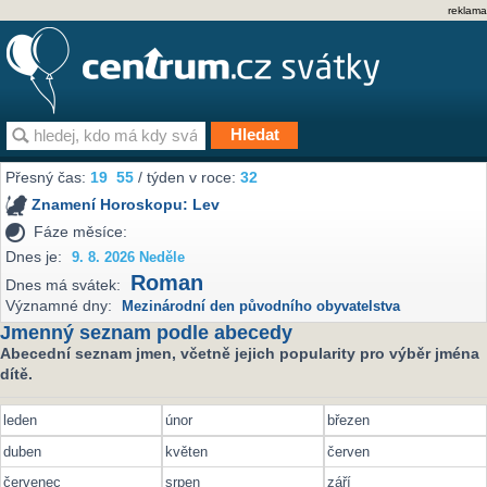
reklama
Přesný čas:
19
:
55
/ týden v roce:
32
Znamení Horoskopu:
Lev
Fáze měsíce:
Dnes je:
9. 8. 2026 Neděle
Roman
Dnes má svátek:
Významné dny:
Mezinárodní den původního obyvatelstva
Jmenný seznam podle abecedy
Abecední seznam jmen, včetně jejich popularity pro výběr jména
dítě.
leden
únor
březen
duben
květen
červen
červenec
srpen
září