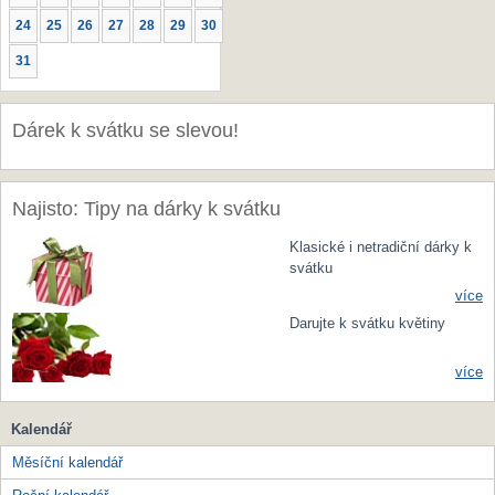
24
25
26
27
28
29
30
31
Dárek k svátku se slevou!
Najisto: Tipy na dárky k svátku
Klasické i netradiční dárky k
svátku
více
Darujte k svátku květiny
více
Kalendář
Měsíční kalendář