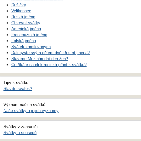
Dušičky
Velikonoce
Ruská jména
Církevní svátky
Americká jména
Francouzská jména
Italská jména
Svátek zamilovaných
Dali byste svým dětem dvě křestní jména?
Slavíme Mezinárodní den žen?
Co říkáte na elektronická přání k svátku?
Tipy k svátku
Slavíte svátek?
Význam našich svátků
Naše svátky a jejich významy
Svátky v zahraničí
Svátky u sousedů