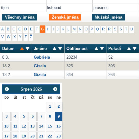
říjen
listopad
prosinec
Všechny jména
Ženská jména
Mužská jména
A
B
C
Č
D
E
F
G
H
I
J
K
L
M
N
O
P
Q
R
Ř
S
Š
T
U
V
W
X
Y
Z
Ž
Datum
Jméno
Oblíbenost
Pořadí
8.3.
Gabriela
28234
52
18.2.
Gisela
325
395
18.2.
Gizela
844
264
Srpen
2026
po
út
st
čt
pá
so
ne
1
2
3
4
5
6
7
8
9
10
11
12
13
14
15
16
17
18
19
20
21
22
23