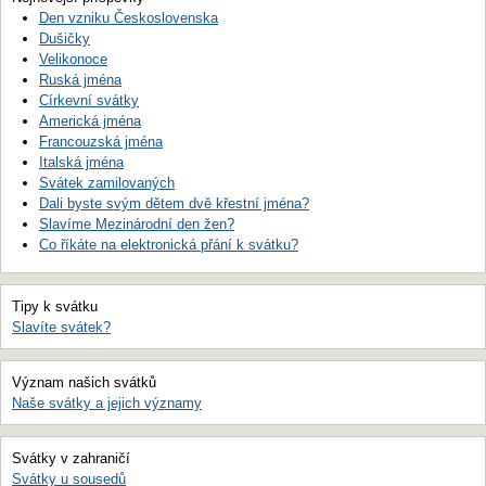
Den vzniku Československa
Dušičky
Velikonoce
Ruská jména
Církevní svátky
Americká jména
Francouzská jména
Italská jména
Svátek zamilovaných
Dali byste svým dětem dvě křestní jména?
Slavíme Mezinárodní den žen?
Co říkáte na elektronická přání k svátku?
Tipy k svátku
Slavíte svátek?
Význam našich svátků
Naše svátky a jejich významy
Svátky v zahraničí
Svátky u sousedů