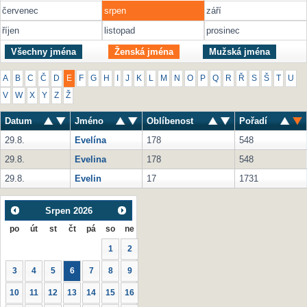
červenec
srpen
září
říjen
listopad
prosinec
Všechny jména
Ženská jména
Mužská jména
A
B
C
Č
D
E
F
G
H
I
J
K
L
M
N
O
P
Q
R
Ř
S
Š
T
U
V
W
X
Y
Z
Ž
Datum
Jméno
Oblíbenost
Pořadí
29.8.
Evelína
178
548
29.8.
Evelina
178
548
29.8.
Evelin
17
1731
Srpen
2026
po
út
st
čt
pá
so
ne
1
2
3
4
5
6
7
8
9
10
11
12
13
14
15
16