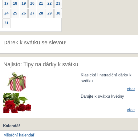
17
18
19
20
21
22
23
24
25
26
27
28
29
30
31
Dárek k svátku se slevou!
Najisto: Tipy na dárky k svátku
Klasické i netradiční dárky k
svátku
více
Darujte k svátku květiny
více
Kalendář
Měsíční kalendář