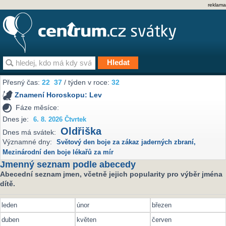
reklama
Přesný čas:
22
37
/ týden v roce:
32
Znamení Horoskopu:
Lev
Fáze měsíce:
Dnes je:
6. 8. 2026 Čtvrtek
Oldřiška
Dnes má svátek:
Významné dny:
Světový den boje za zákaz jaderných zbraní
,
Mezinárodní den boje lékařů za mír
Jmenný seznam podle abecedy
Abecední seznam jmen, včetně jejich popularity pro výběr jména
dítě.
leden
únor
březen
duben
květen
červen