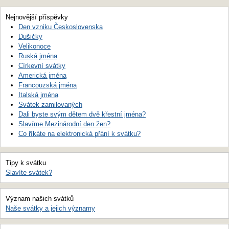
Nejnovější příspěvky
Den vzniku Československa
Dušičky
Velikonoce
Ruská jména
Církevní svátky
Americká jména
Francouzská jména
Italská jména
Svátek zamilovaných
Dali byste svým dětem dvě křestní jména?
Slavíme Mezinárodní den žen?
Co říkáte na elektronická přání k svátku?
Tipy k svátku
Slavíte svátek?
Význam našich svátků
Naše svátky a jejich významy