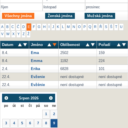
říjen
listopad
prosinec
Všechny jména
Ženská jména
Mužská jména
A
B
C
Č
D
E
F
G
H
I
J
K
L
M
N
O
P
Q
R
Ř
S
Š
T
U
V
W
X
Y
Z
Ž
Datum
Jméno
Oblíbenost
Pořadí
8.4.
Ema
2502
159
8.4.
Emma
1192
224
2.4.
Erika
6828
101
22.4.
Evženie
není dostupné
není dostupné
22.4.
Evžénie
není dostupné
není dostupné
Srpen
2026
po
út
st
čt
pá
so
ne
1
2
3
4
5
6
7
8
9