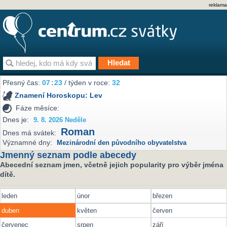
reklama
Přesný čas:
07
:
23
/ týden v roce:
32
Znamení Horoskopu:
Lev
Fáze měsíce:
Dnes je:
9. 8. 2026 Neděle
Roman
Dnes má svátek:
Významné dny:
Mezinárodní den původního obyvatelstva
Jmenný seznam podle abecedy
Abecední seznam jmen, včetně jejich popularity pro výběr jména
dítě.
leden
únor
březen
duben
květen
červen
červenec
srpen
září