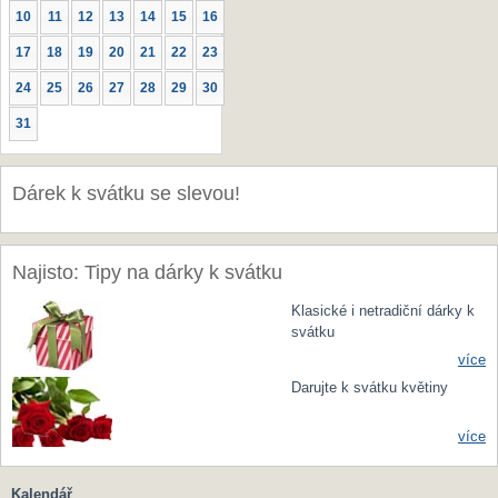
10
11
12
13
14
15
16
17
18
19
20
21
22
23
24
25
26
27
28
29
30
31
Dárek k svátku se slevou!
Najisto: Tipy na dárky k svátku
Klasické i netradiční dárky k
svátku
více
Darujte k svátku květiny
více
Kalendář