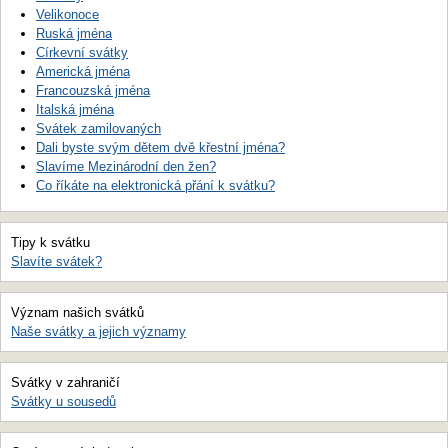
Velikonoce
Ruská jména
Církevní svátky
Americká jména
Francouzská jména
Italská jména
Svátek zamilovaných
Dali byste svým dětem dvě křestní jména?
Slavíme Mezinárodní den žen?
Co říkáte na elektronická přání k svátku?
Tipy k svátku
Slavíte svátek?
Význam našich svátků
Naše svátky a jejich významy
Svátky v zahraničí
Svátky u sousedů