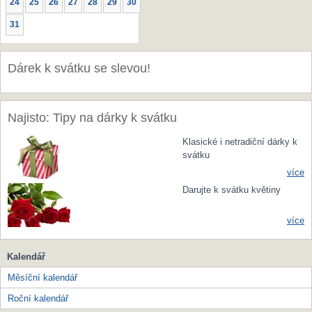
24
25
26
27
28
29
30
31
Dárek k svátku se slevou!
Najisto: Tipy na dárky k svátku
Klasické i netradiční dárky k
svátku
více
Darujte k svátku květiny
více
Kalendář
Měsíční kalendář
Roční kalendář