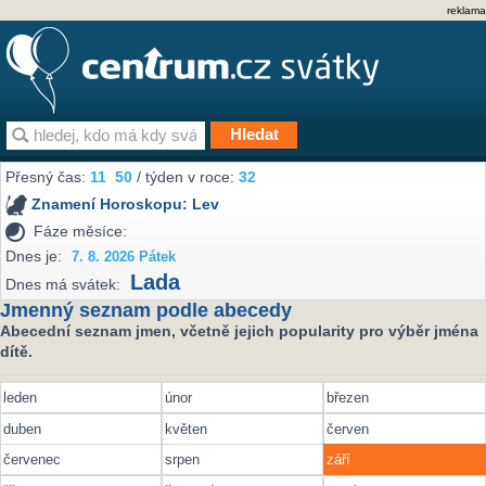
reklama
Přesný čas:
11
:
50
/ týden v roce:
32
Znamení Horoskopu:
Lev
Fáze měsíce:
Dnes je:
7. 8. 2026 Pátek
Lada
Dnes má svátek:
Jmenný seznam podle abecedy
Abecední seznam jmen, včetně jejich popularity pro výběr jména
dítě.
leden
únor
březen
duben
květen
červen
červenec
srpen
září