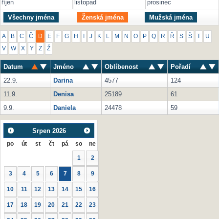
říjen
listopad
prosinec
Všechny jména
Ženská jména
Mužská jména
A
B
C
Č
D
E
F
G
H
I
J
K
L
M
N
O
P
Q
R
Ř
S
Š
T
U
V
W
X
Y
Z
Ž
Datum
Jméno
Oblíbenost
Pořadí
22.9.
Darina
4577
124
11.9.
Denisa
25189
61
9.9.
Daniela
24478
59
Srpen
2026
po
út
st
čt
pá
so
ne
1
2
3
4
5
6
7
8
9
10
11
12
13
14
15
16
17
18
19
20
21
22
23