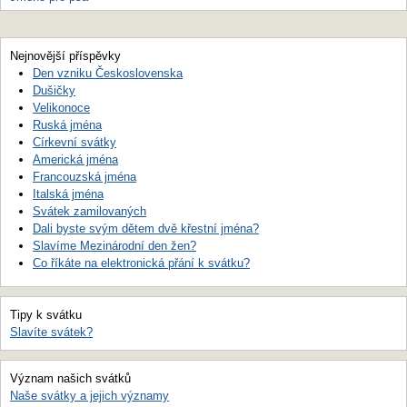
Nejnovější příspěvky
Den vzniku Československa
Dušičky
Velikonoce
Ruská jména
Církevní svátky
Americká jména
Francouzská jména
Italská jména
Svátek zamilovaných
Dali byste svým dětem dvě křestní jména?
Slavíme Mezinárodní den žen?
Co říkáte na elektronická přání k svátku?
Tipy k svátku
Slavíte svátek?
Význam našich svátků
Naše svátky a jejich významy