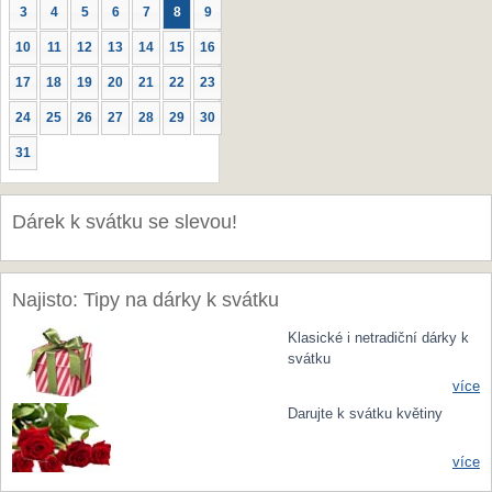
3
4
5
6
7
8
9
10
11
12
13
14
15
16
17
18
19
20
21
22
23
24
25
26
27
28
29
30
31
Dárek k svátku se slevou!
Najisto: Tipy na dárky k svátku
Klasické i netradiční dárky k
svátku
více
Darujte k svátku květiny
více