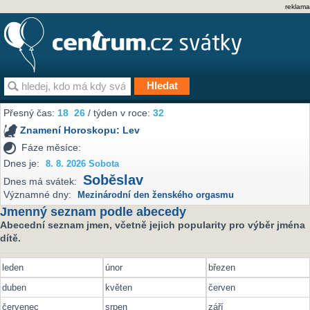
reklama
Přesný čas:
18
26
/ týden v roce:
32
Znamení Horoskopu:
Lev
Fáze měsíce:
Dnes je:
8. 8. 2026 Sobota
Soběslav
Dnes má svátek:
Významné dny:
Mezinárodní den ženského orgasmu
Jmenný seznam podle abecedy
Abecední seznam jmen, včetně jejich popularity pro výběr jména
dítě.
leden
únor
březen
duben
květen
červen
červenec
srpen
září