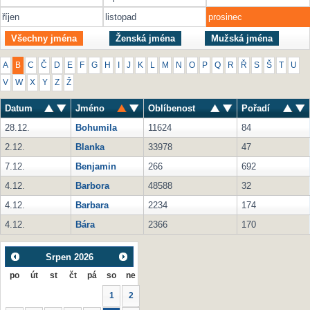
říjen
listopad
prosinec
Všechny jména
Ženská jména
Mužská jména
A
B
C
Č
D
E
F
G
H
I
J
K
L
M
N
O
P
Q
R
Ř
S
Š
T
U
V
W
X
Y
Z
Ž
Datum
Jméno
Oblíbenost
Pořadí
28.12.
Bohumila
11624
84
2.12.
Blanka
33978
47
7.12.
Benjamin
266
692
4.12.
Barbora
48588
32
4.12.
Barbara
2234
174
4.12.
Bára
2366
170
Srpen
2026
po
út
st
čt
pá
so
ne
1
2