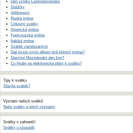
Den vzniku Československa
Dušičky
Velikonoce
Ruská jména
Církevní svátky
Americká jména
Francouzská jména
Italská jména
Svátek zamilovaných
Dali byste svým dětem dvě křestní jména?
Slavíme Mezinárodní den žen?
Co říkáte na elektronická přání k svátku?
Tipy k svátku
Slavíte svátek?
Význam našich svátků
Naše svátky a jejich významy
Svátky v zahraničí
Svátky u sousedů