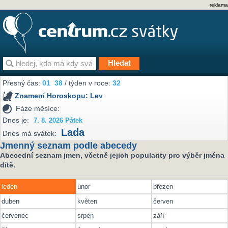
reklama
Přesný čas:
01
:
38
/ týden v roce:
32
Znamení Horoskopu:
Lev
Fáze měsíce:
Dnes je:
7. 8. 2026 Pátek
Lada
Dnes má svátek:
Jmenný seznam podle abecedy
Abecední seznam jmen, včetně jejich popularity pro výběr jména
dítě.
leden
únor
březen
duben
květen
červen
červenec
srpen
září