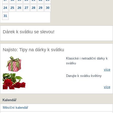
24
25
26
27
28
29
30
31
Dárek k svátku se slevou!
Najisto: Tipy na dárky k svátku
Klasické i netradiční dárky k
svátku
více
Darujte k svátku květiny
více
Kalendář
Měsíční kalendář