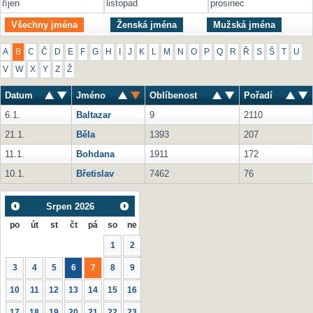
říjen
listopad
prosinec
Všechny jména
Ženská jména
Mužská jména
A
B
C
Č
D
E
F
G
H
I
J
K
L
M
N
O
P
Q
R
Ř
S
Š
T
U
V
W
X
Y
Z
Ž
Datum
Jméno
Oblíbenost
Pořadí
6.1.
Baltazar
9
2110
21.1.
Běla
1393
207
11.1.
Bohdana
1911
172
10.1.
Břetislav
7462
76
Srpen
2026
po
út
st
čt
pá
so
ne
1
2
3
4
5
6
7
8
9
10
11
12
13
14
15
16
17
18
19
20
21
22
23