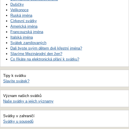
Dušičky
Velikonoce
Ruská jména
Církevní svátky
Americká jména
Francouzská jména
Italská jména
Svátek zamilovaných
Dali byste svým dětem dvě křestní jména?
Slavíme Mezinárodní den žen?
Co říkáte na elektronická přání k svátku?
Tipy k svátku
Slavíte svátek?
Význam našich svátků
Naše svátky a jejich významy
Svátky v zahraničí
Svátky u sousedů