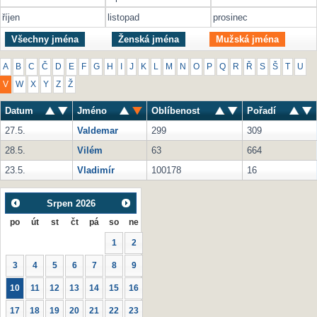
říjen
listopad
prosinec
Všechny jména
Ženská jména
Mužská jména
A
B
C
Č
D
E
F
G
H
I
J
K
L
M
N
O
P
Q
R
Ř
S
Š
T
U
V
W
X
Y
Z
Ž
Datum
Jméno
Oblíbenost
Pořadí
27.5.
Valdemar
299
309
28.5.
Vilém
63
664
23.5.
Vladimír
100178
16
Srpen
2026
po
út
st
čt
pá
so
ne
1
2
3
4
5
6
7
8
9
10
11
12
13
14
15
16
17
18
19
20
21
22
23