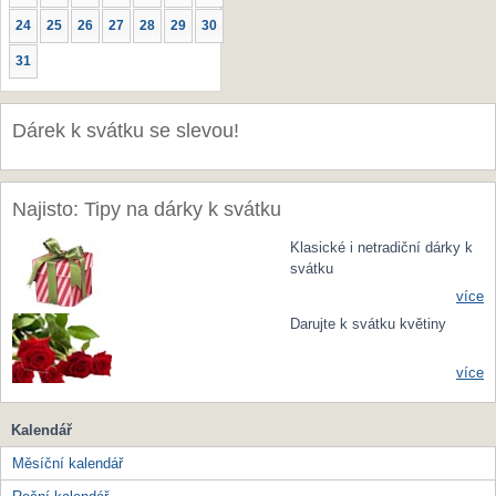
24
25
26
27
28
29
30
31
Dárek k svátku se slevou!
Najisto: Tipy na dárky k svátku
Klasické i netradiční dárky k
svátku
více
Darujte k svátku květiny
více
Kalendář
Měsíční kalendář