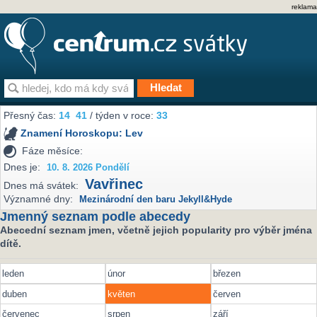
reklama
Přesný čas:
14
41
/ týden v roce:
33
Znamení Horoskopu:
Lev
Fáze měsíce:
Dnes je:
10. 8. 2026 Pondělí
Vavřinec
Dnes má svátek:
Významné dny:
Mezinárodní den baru Jekyll&Hyde
Jmenný seznam podle abecedy
Abecední seznam jmen, včetně jejich popularity pro výběr jména
dítě.
leden
únor
březen
duben
květen
červen
červenec
srpen
září