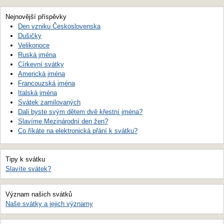
Nejnovější příspěvky
Den vzniku Československa
Dušičky
Velikonoce
Ruská jména
Církevní svátky
Americká jména
Francouzská jména
Italská jména
Svátek zamilovaných
Dali byste svým dětem dvě křestní jména?
Slavíme Mezinárodní den žen?
Co říkáte na elektronická přání k svátku?
Tipy k svátku
Slavíte svátek?
Význam našich svátků
Naše svátky a jejich významy