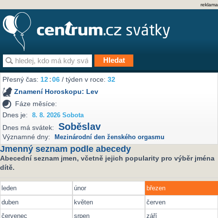
reklama
Přesný čas:
12
:
06
/ týden v roce:
32
Znamení Horoskopu:
Lev
Fáze měsíce:
Dnes je:
8. 8. 2026 Sobota
Soběslav
Dnes má svátek:
Významné dny:
Mezinárodní den ženského orgasmu
Jmenný seznam podle abecedy
Abecední seznam jmen, včetně jejich popularity pro výběr jména
dítě.
leden
únor
březen
duben
květen
červen
červenec
srpen
září