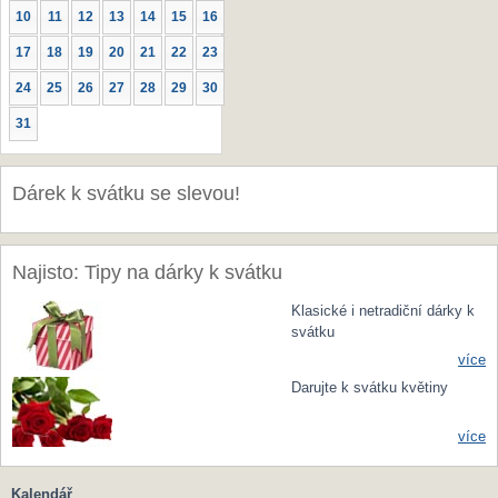
10
11
12
13
14
15
16
17
18
19
20
21
22
23
24
25
26
27
28
29
30
31
Dárek k svátku se slevou!
Najisto: Tipy na dárky k svátku
Klasické i netradiční dárky k
svátku
více
Darujte k svátku květiny
více
Kalendář