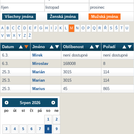
říjen
listopad
prosinec
Všechny jména
Ženská jména
Mužská jména
A
B
C
Č
D
E
F
G
H
I
J
K
L
M
N
O
P
Q
R
Ř
S
Š
T
U
V
W
X
Y
Z
Ž
Datum
Jméno
Oblíbenost
Pořadí
6.3.
Mirek
není dostupné
není dostupné
6.3.
Miroslav
168008
8
25.3.
Marián
3015
114
25.3.
Marian
3015
114
25.3.
Marius
45
865
Srpen
2026
po
út
st
čt
pá
so
ne
1
2
3
4
5
6
7
8
9